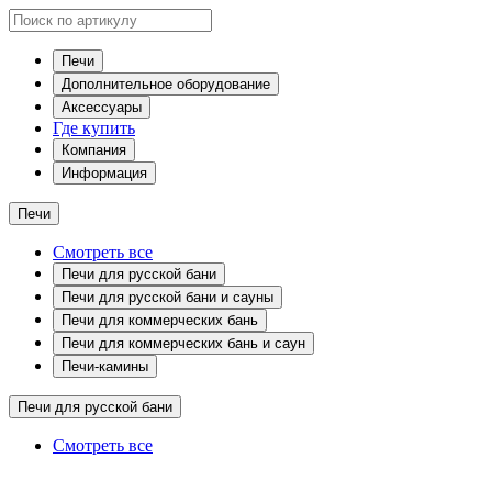
Печи
Дополнительное оборудование
Аксессуары
Где купить
Компания
Информация
Печи
Смотреть все
Печи для русской бани
Печи для русской бани и сауны
Печи для коммерческих бань
Печи для коммерческих бань и саун
Печи-камины
Печи для русской бани
Смотреть все