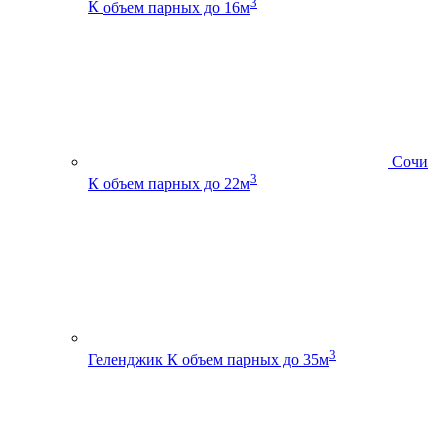
3
К
объем парных до 16м
Сочи
3
К
объем парных до 22м
3
Геленджик К
объем парных до 35м