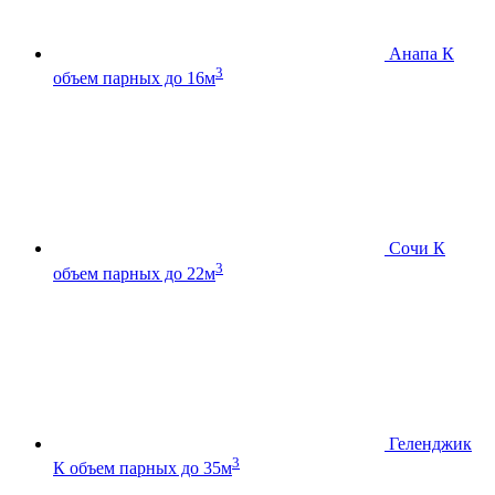
Анапа К
3
объем парных до 16м
Сочи К
3
объем парных до 22м
Геленджик
3
К
объем парных до 35м