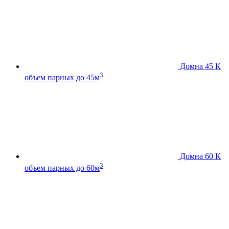
Домна 45 К
3
объем парных до 45м
Домна 60 К
3
объем парных до 60м