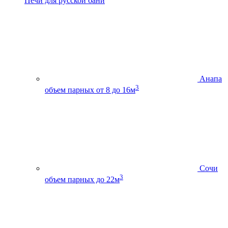
Печи для русской бани
Анапа
3
объем парных от 8 до 16м
Сочи
3
объем парных до 22м