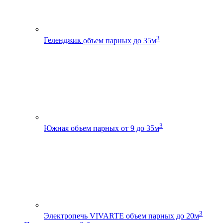
3
Геленджик
объем парных до 35м
3
Южная
объем парных от 9 до 35м
3
Электропечь VIVARTE
объем парных до 20м