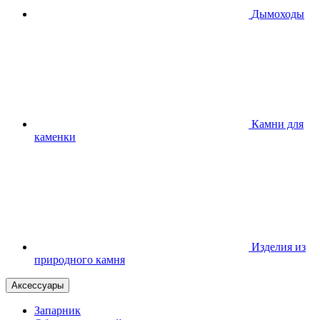
Дымоходы
Камни для
каменки
Изделия из
природного камня
Аксессуары
Запарник