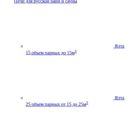
Печи для русской бани и сауны
Ялта
3
15
объем парных до 15м
Ялта
3
25
объем парных от 15 до 25м