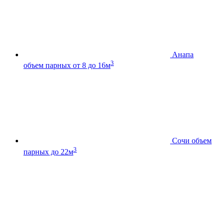
Анапа
3
объем парных от 8 до 16м
Сочи
объем
3
парных до 22м