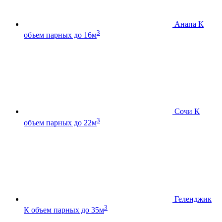
Анапа К
3
объем парных до 16м
Сочи К
3
объем парных до 22м
Геленджик
3
К
объем парных до 35м