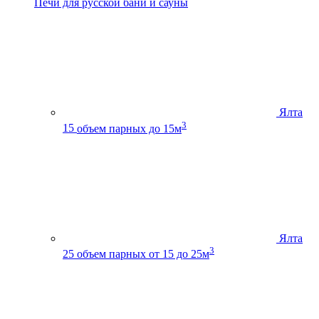
Печи для русской бани и сауны
Ялта
3
15
объем парных до 15м
Ялта
3
25
объем парных от 15 до 25м