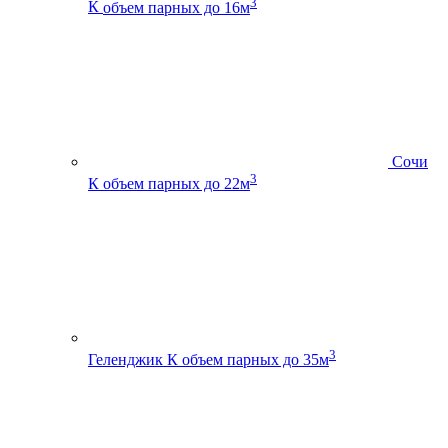
3
К
объем парных до 16м
Сочи
3
К
объем парных до 22м
3
Геленджик К
объем парных до 35м