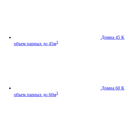
Домна 45 К
3
объем парных до 45м
Домна 60 К
3
объем парных до 60м