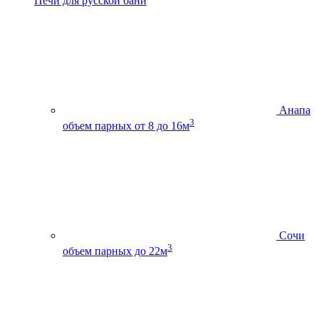
Печи для русской бани
Анапа
3
объем парных от 8 до 16м
Сочи
3
объем парных до 22м