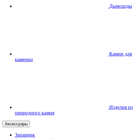
Дымоходы
Камни для
каменки
Изделия из
природного камня
Аксессуары
Запарник