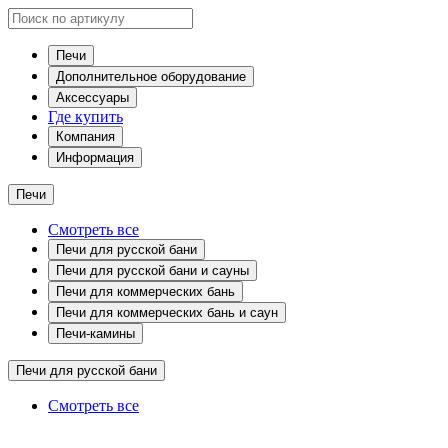
Печи
Дополнительное оборудование
Аксессуары
Где купить
Компания
Информация
Печи
Смотреть все
Печи для русской бани
Печи для русской бани и сауны
Печи для коммерческих бань
Печи для коммерческих бань и саун
Печи-камины
Печи для русской бани
Смотреть все