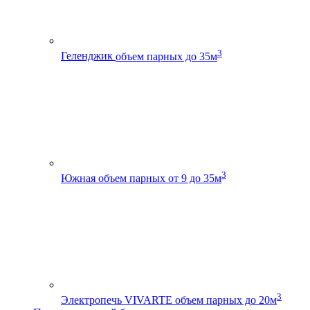
3
Геленджик
объем парных до 35м
3
Южная
объем парных от 9 до 35м
3
Электропечь VIVARTE
объем парных до 20м