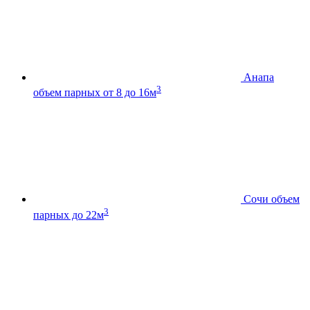
Анапа
3
объем парных от 8 до 16м
Сочи
объем
3
парных до 22м