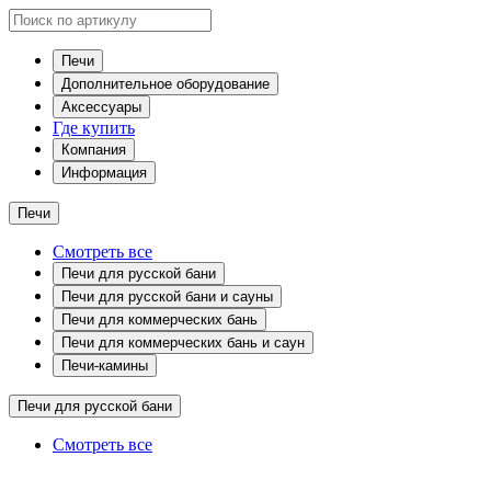
Печи
Дополнительное оборудование
Аксессуары
Где купить
Компания
Информация
Печи
Смотреть все
Печи для русской бани
Печи для русской бани и сауны
Печи для коммерческих бань
Печи для коммерческих бань и саун
Печи-камины
Печи для русской бани
Смотреть все