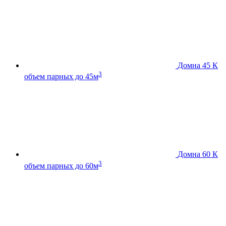
Домна 45 К
3
объем парных до 45м
Домна 60 К
3
объем парных до 60м