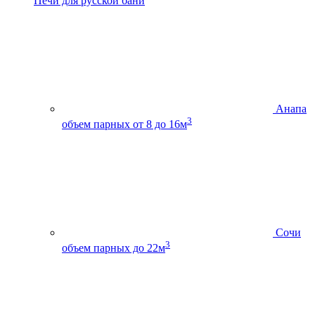
Печи для русской бани
Анапа
3
объем парных от 8 до 16м
Сочи
3
объем парных до 22м