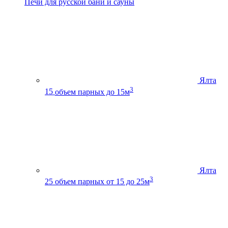
Печи для русской бани и сауны
Ялта
3
15
объем парных до 15м
Ялта
3
25
объем парных от 15 до 25м