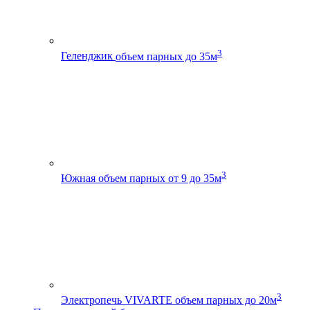
3
Геленджик
объем парных до 35м
3
Южная
объем парных от 9 до 35м
3
Электропечь VIVARTE
объем парных до 20м