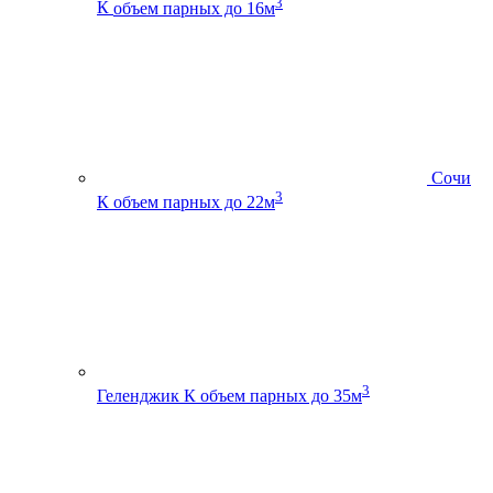
3
К
объем парных до 16м
Сочи
3
К
объем парных до 22м
3
Геленджик К
объем парных до 35м