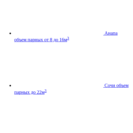
Анапа
3
объем парных от 8 до 16м
Сочи
объем
3
парных до 22м