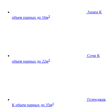
Анапа К
3
объем парных до 16м
Сочи К
3
объем парных до 22м
Геленджик
3
К
объем парных до 35м