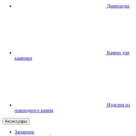
Дымоходы
Камни для
каменки
Изделия из
природного камня
Аксессуары
Запарник