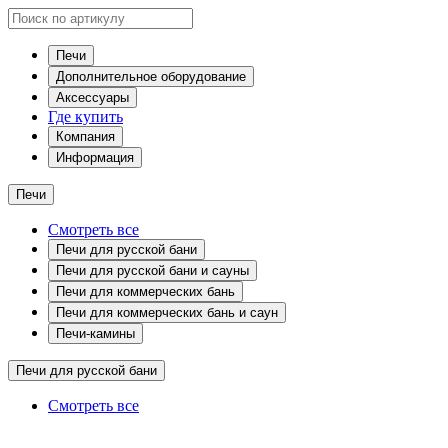
Печи
Дополнительное оборудование
Аксессуары
Где купить
Компания
Информация
Печи
Смотреть все
Печи для русской бани
Печи для русской бани и сауны
Печи для коммерческих бань
Печи для коммерческих бань и саун
Печи-камины
Печи для русской бани
Смотреть все