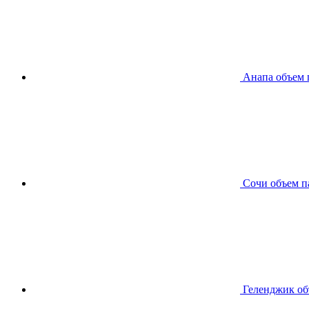
Анапа
объем 
Сочи
объем п
Геленджик
об