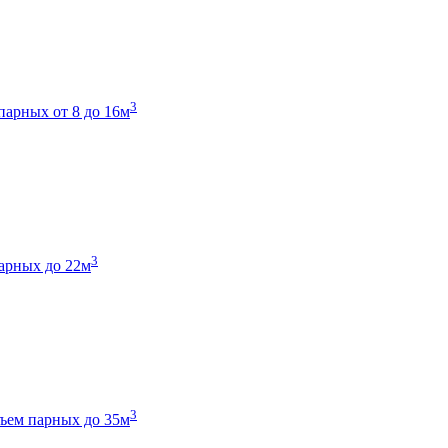
3
парных от 8 до 16м
3
арных до 22м
3
ъем парных до 35м