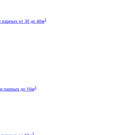
3
 парных от 30 до 40м
3
м парных до 16м
3