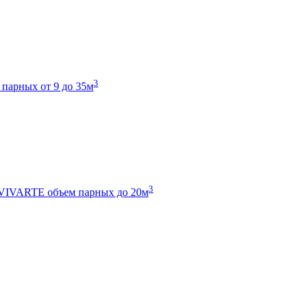
3
 парных от 9 до 35м
3
 VIVARTE
объем парных до 20м