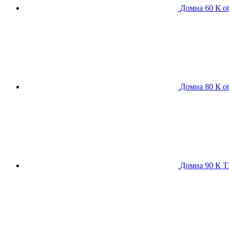
Домна 60 К
о
Домна 80 К
о
Домна 90 К