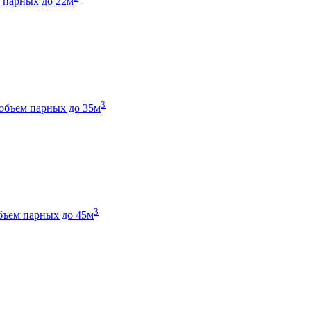
 парных до 22м
3
объем парных до 35м
3
бъем парных до 45м