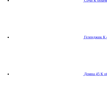
Сочи К
объем
Геленджик К
Домна 45 К
о