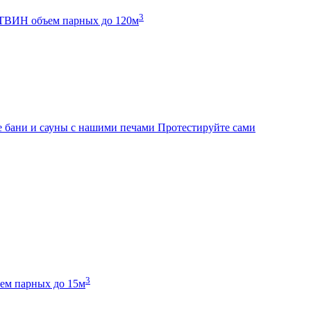
3
К ТВИН
объем парных до 120м
 бани и сауны с нашими печами
Протестируйте сами
3
ем парных до 15м