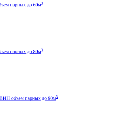
3
бъем парных до 60м
3
бъем парных до 80м
3
 ТВИН
объем парных до 90м