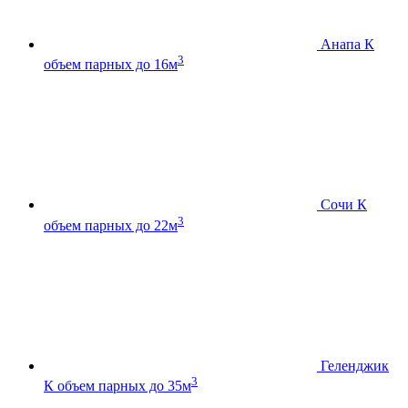
Анапа К
3
объем парных до 16м
Сочи К
3
объем парных до 22м
Геленджик
3
К
объем парных до 35м