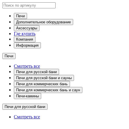
Печи
Дополнительное оборудование
Аксессуары
Где купить
Компания
Информация
Печи
Смотреть все
Печи для русской бани
Печи для русской бани и сауны
Печи для коммерческих бань
Печи для коммерческих бань и саун
Печи-камины
Печи для русской бани
Смотреть все