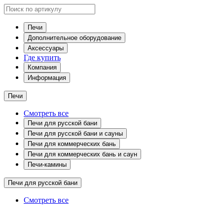
Печи
Дополнительное оборудование
Аксессуары
Где купить
Компания
Информация
Печи
Смотреть все
Печи для русской бани
Печи для русской бани и сауны
Печи для коммерческих бань
Печи для коммерческих бань и саун
Печи-камины
Печи для русской бани
Смотреть все