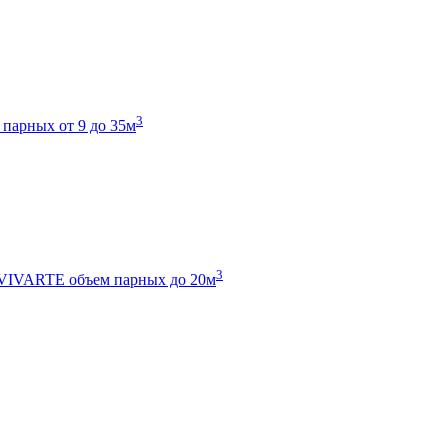
3
 парных от 9 до 35м
3
 VIVARTE
объем парных до 20м