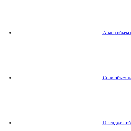
Анапа
объем 
Сочи
объем п
Геленджик
об