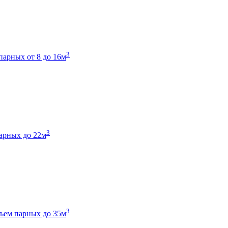
3
парных от 8 до 16м
3
арных до 22м
3
ъем парных до 35м