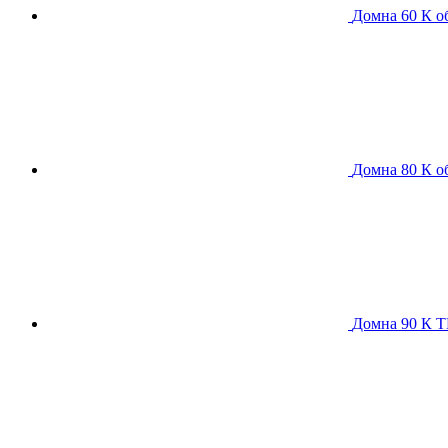
Домна 60 К
о
Домна 80 К
о
Домна 90 К