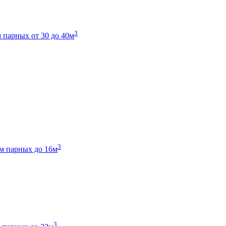
3
 парных от 30 до 40м
3
м парных до 16м
3