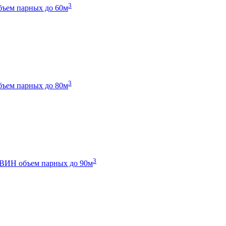
3
бъем парных до 60м
3
бъем парных до 80м
3
 ТВИН
объем парных до 90м