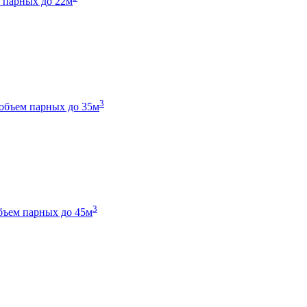
 парных до 22м
3
объем парных до 35м
3
бъем парных до 45м