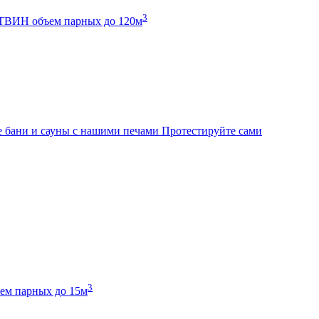
3
К ТВИН
объем парных до 120м
 бани и сауны с нашими печами
Протестируйте сами
3
ем парных до 15м