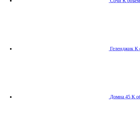
Сочи К
объем
Геленджик К
Домна 45 К
о