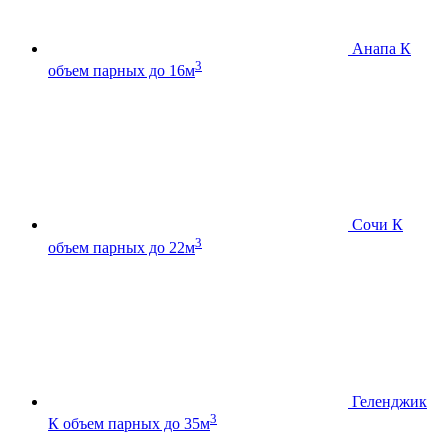
Анапа К
3
объем парных до 16м
Сочи К
3
объем парных до 22м
Геленджик
3
К
объем парных до 35м