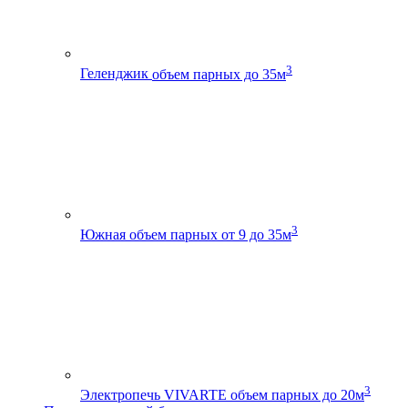
3
Геленджик
объем парных до 35м
3
Южная
объем парных от 9 до 35м
3
Электропечь VIVARTE
объем парных до 20м