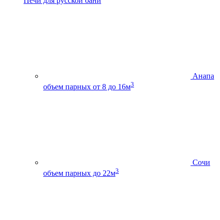
Печи для русской бани
Анапа
3
объем парных от 8 до 16м
Сочи
3
объем парных до 22м