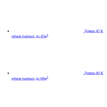
Домна 45 К
3
объем парных до 45м
Домна 60 К
3
объем парных до 60м