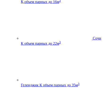
3
К
объем парных до 16м
Сочи
3
К
объем парных до 22м
3
Геленджик К
объем парных до 35м