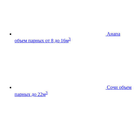
Анапа
3
объем парных от 8 до 16м
Сочи
объем
3
парных до 22м