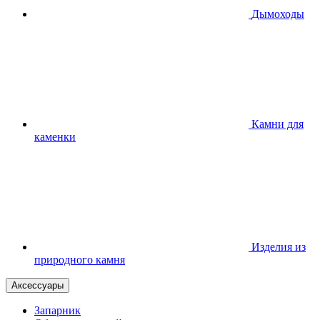
Дымоходы
Камни для
каменки
Изделия из
природного камня
Аксессуары
Запарник