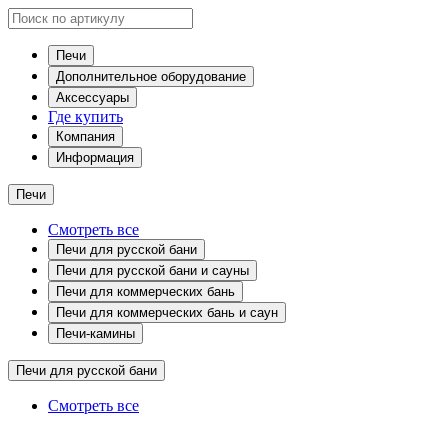
Печи
Дополнительное оборудование
Аксессуары
Где купить
Компания
Информация
Печи
Смотреть все
Печи для русской бани
Печи для русской бани и сауны
Печи для коммерческих бань
Печи для коммерческих бань и саун
Печи-камины
Печи для русской бани
Смотреть все