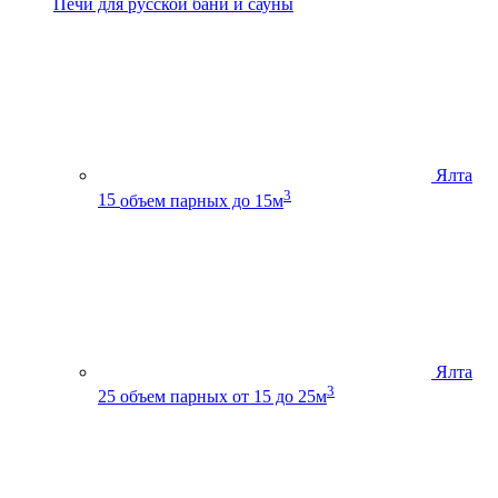
Печи для русской бани и сауны
Ялта
3
15
объем парных до 15м
Ялта
3
25
объем парных от 15 до 25м