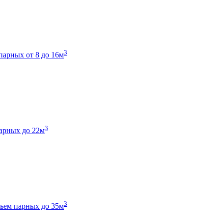
3
парных от 8 до 16м
3
арных до 22м
3
ъем парных до 35м