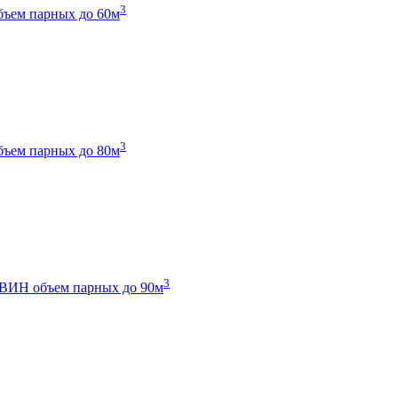
3
бъем парных до 60м
3
бъем парных до 80м
3
 ТВИН
объем парных до 90м