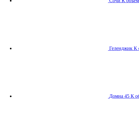
Сочи К
объем
Геленджик К
Домна 45 К
о