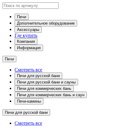
Печи
Дополнительное оборудование
Аксессуары
Где купить
Компания
Информация
Печи
Смотреть все
Печи для русской бани
Печи для русской бани и сауны
Печи для коммерческих бань
Печи для коммерческих бань и саун
Печи-камины
Печи для русской бани
Смотреть все