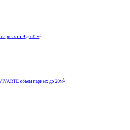
3
 парных от 9 до 35м
3
 VIVARTE
объем парных до 20м