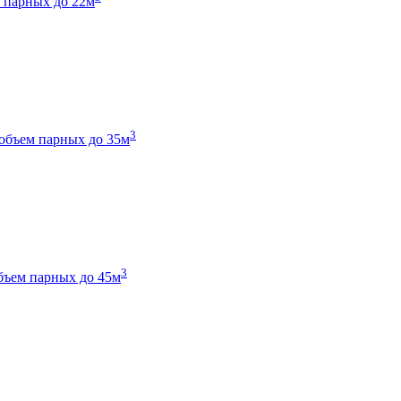
 парных до 22м
3
объем парных до 35м
3
бъем парных до 45м