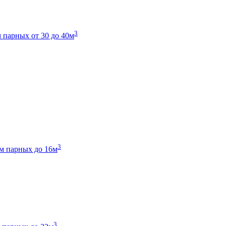
3
 парных от 30 до 40м
3
м парных до 16м
3