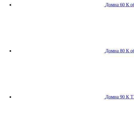
Домна 60 К
о
Домна 80 К
о
Домна 90 К