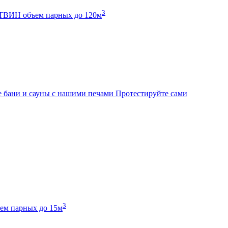
3
К ТВИН
объем парных до 120м
 бани и сауны с нашими печами
Протестируйте сами
3
ем парных до 15м