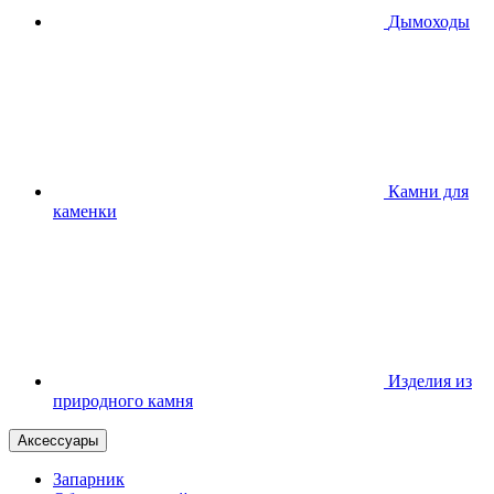
Дымоходы
Камни для
каменки
Изделия из
природного камня
Аксессуары
Запарник