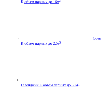
3
К
объем парных до 16м
Сочи
3
К
объем парных до 22м
3
Геленджик К
объем парных до 35м