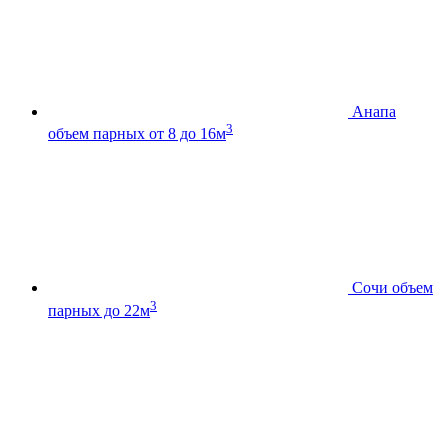
Анапа
3
объем парных от 8 до 16м
Сочи
объем
3
парных до 22м