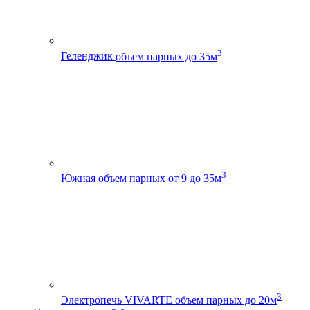
3
Геленджик
объем парных до 35м
3
Южная
объем парных от 9 до 35м
3
Электропечь VIVARTE
объем парных до 20м