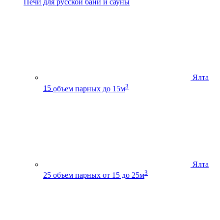
Печи для русской бани и сауны
Ялта
3
15
объем парных до 15м
Ялта
3
25
объем парных от 15 до 25м