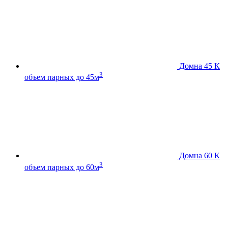
Домна 45 К
3
объем парных до 45м
Домна 60 К
3
объем парных до 60м