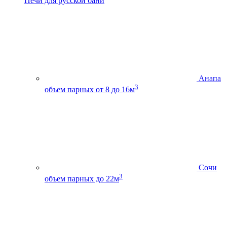
Печи для русской бани
Анапа
3
объем парных от 8 до 16м
Сочи
3
объем парных до 22м