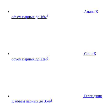
Анапа К
3
объем парных до 16м
Сочи К
3
объем парных до 22м
Геленджик
3
К
объем парных до 35м