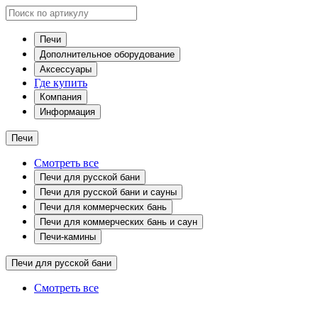
Печи
Дополнительное оборудование
Аксессуары
Где купить
Компания
Информация
Печи
Смотреть все
Печи для русской бани
Печи для русской бани и сауны
Печи для коммерческих бань
Печи для коммерческих бань и саун
Печи-камины
Печи для русской бани
Смотреть все