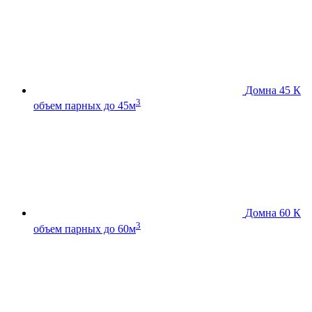
Домна 45 К
3
объем парных до 45м
Домна 60 К
3
объем парных до 60м