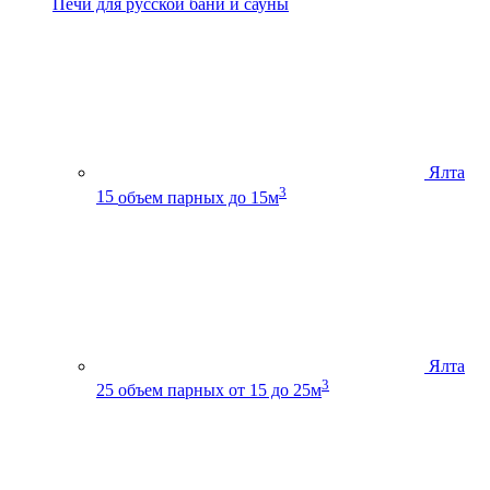
Печи для русской бани и сауны
Ялта
3
15
объем парных до 15м
Ялта
3
25
объем парных от 15 до 25м