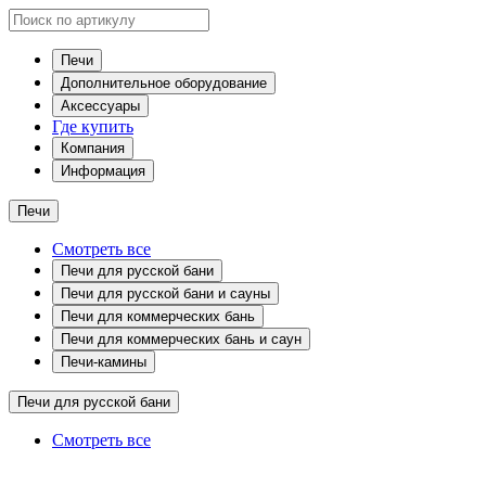
Печи
Дополнительное оборудование
Аксессуары
Где купить
Компания
Информация
Печи
Смотреть все
Печи для русской бани
Печи для русской бани и сауны
Печи для коммерческих бань
Печи для коммерческих бань и саун
Печи-камины
Печи для русской бани
Смотреть все