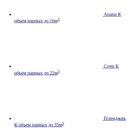
Анапа К
3
объем парных до 16м
Сочи К
3
объем парных до 22м
Геленджик
3
К
объем парных до 35м