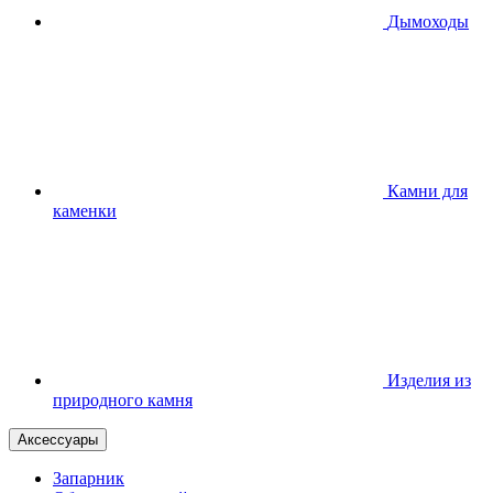
Дымоходы
Камни для
каменки
Изделия из
природного камня
Аксессуары
Запарник