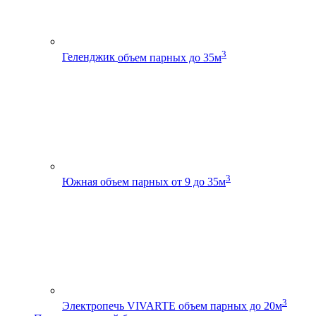
3
Геленджик
объем парных до 35м
3
Южная
объем парных от 9 до 35м
3
Электропечь VIVARTE
объем парных до 20м