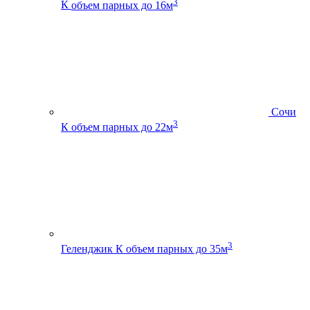
3
К
объем парных до 16м
Сочи
3
К
объем парных до 22м
3
Геленджик К
объем парных до 35м