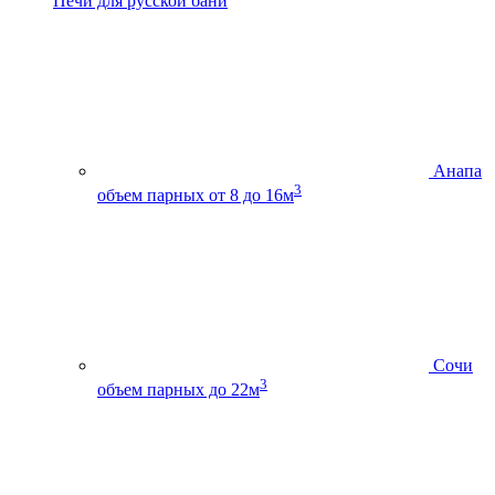
Печи для русской бани
Анапа
3
объем парных от 8 до 16м
Сочи
3
объем парных до 22м