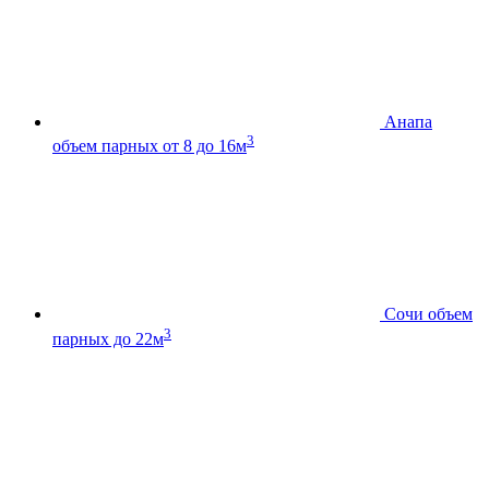
Анапа
3
объем парных от 8 до 16м
Сочи
объем
3
парных до 22м