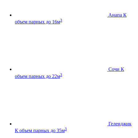
Анапа К
3
объем парных до 16м
Сочи К
3
объем парных до 22м
Геленджик
3
К
объем парных до 35м