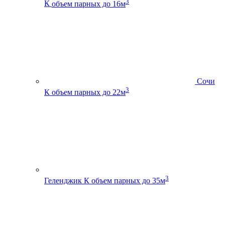
3
К
объем парных до 16м
Сочи
3
К
объем парных до 22м
3
Геленджик К
объем парных до 35м