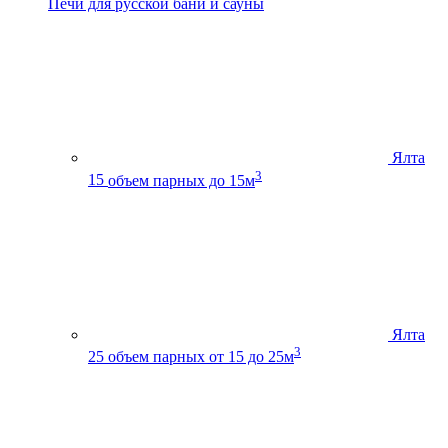
Печи для русской бани и сауны
Ялта
3
15
объем парных до 15м
Ялта
3
25
объем парных от 15 до 25м