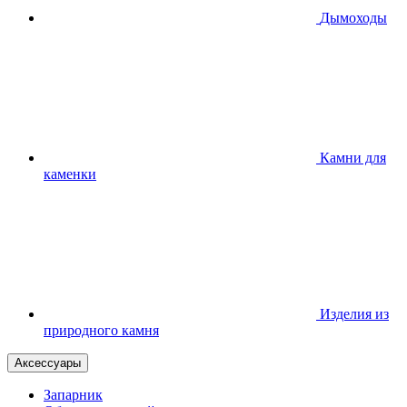
Дымоходы
Камни для
каменки
Изделия из
природного камня
Аксессуары
Запарник