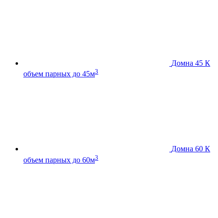
Домна 45 К
3
объем парных до 45м
Домна 60 К
3
объем парных до 60м