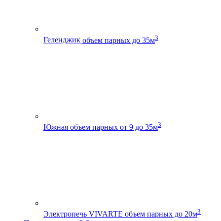
3
Геленджик
объем парных до 35м
3
Южная
объем парных от 9 до 35м
3
Электропечь VIVARTE
объем парных до 20м