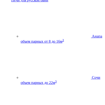
Печи для русской бани
Анапа
3
объем парных от 8 до 16м
Сочи
3
объем парных до 22м