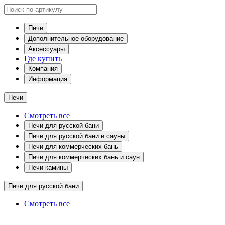
Печи
Дополнительное оборудование
Аксессуары
Где купить
Компания
Информация
Печи
Смотреть все
Печи для русской бани
Печи для русской бани и сауны
Печи для коммерческих бань
Печи для коммерческих бань и саун
Печи-камины
Печи для русской бани
Смотреть все