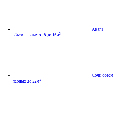
Анапа
3
объем парных от 8 до 16м
Сочи
объем
3
парных до 22м