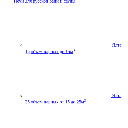
Печи для русской бани и сауны
Ялта
3
15
объем парных до 15м
Ялта
3
25
объем парных от 15 до 25м