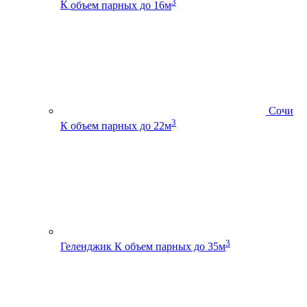
3
К
объем парных до 16м
Сочи
3
К
объем парных до 22м
3
Геленджик К
объем парных до 35м