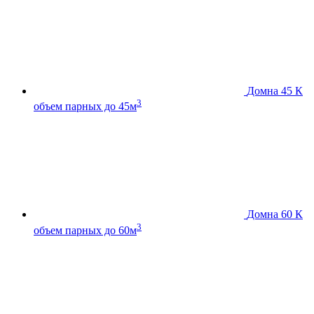
Домна 45 К
3
объем парных до 45м
Домна 60 К
3
объем парных до 60м