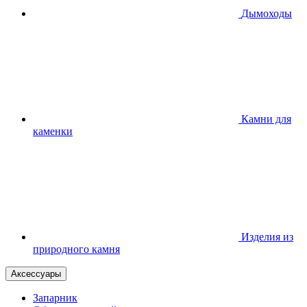
Дымоходы
Камни для
каменки
Изделия из
природного камня
Аксессуары
Запарник