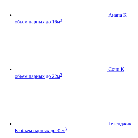
Анапа К
3
объем парных до 16м
Сочи К
3
объем парных до 22м
Геленджик
3
К
объем парных до 35м