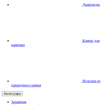
Дымоходы
Камни для
каменки
Изделия из
природного камня
Аксессуары
Запарник