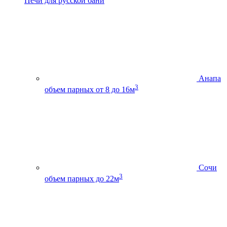
Печи для русской бани
Анапа
3
объем парных от 8 до 16м
Сочи
3
объем парных до 22м