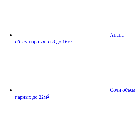
Анапа
3
объем парных от 8 до 16м
Сочи
объем
3
парных до 22м