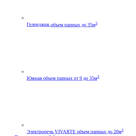
3
Геленджик
объем парных до 35м
3
Южная
объем парных от 9 до 35м
3
Электропечь VIVARTE
объем парных до 20м