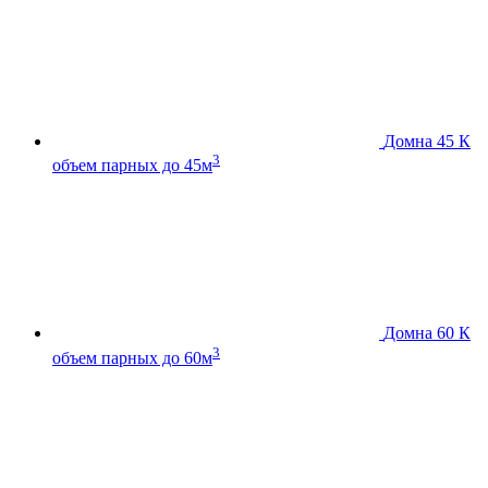
Домна 45 К
3
объем парных до 45м
Домна 60 К
3
объем парных до 60м