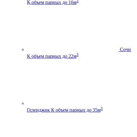
3
К
объем парных до 16м
Сочи
3
К
объем парных до 22м
3
Геленджик К
объем парных до 35м