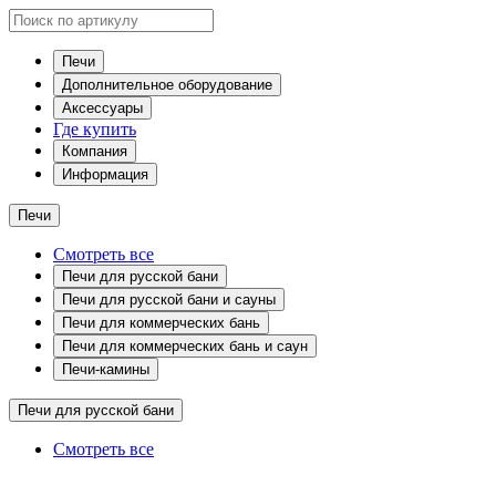
Печи
Дополнительное оборудование
Аксессуары
Где купить
Компания
Информация
Печи
Смотреть все
Печи для русской бани
Печи для русской бани и сауны
Печи для коммерческих бань
Печи для коммерческих бань и саун
Печи-камины
Печи для русской бани
Смотреть все