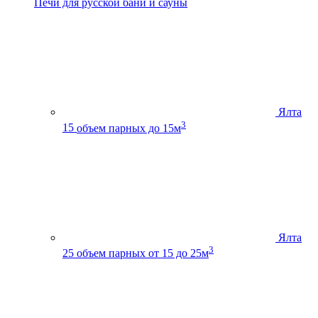
Печи для русской бани и сауны
Ялта
3
15
объем парных до 15м
Ялта
3
25
объем парных от 15 до 25м