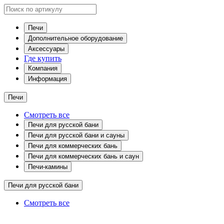
Печи
Дополнительное оборудование
Аксессуары
Где купить
Компания
Информация
Печи
Смотреть все
Печи для русской бани
Печи для русской бани и сауны
Печи для коммерческих бань
Печи для коммерческих бань и саун
Печи-камины
Печи для русской бани
Смотреть все