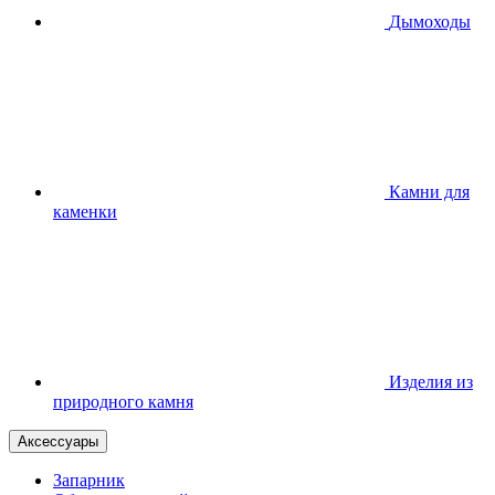
Дымоходы
Камни для
каменки
Изделия из
природного камня
Аксессуары
Запарник