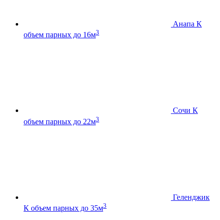
Анапа К
3
объем парных до 16м
Сочи К
3
объем парных до 22м
Геленджик
3
К
объем парных до 35м