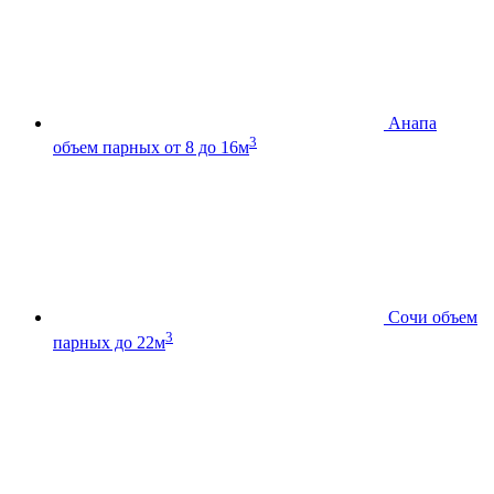
Анапа
3
объем парных от 8 до 16м
Сочи
объем
3
парных до 22м