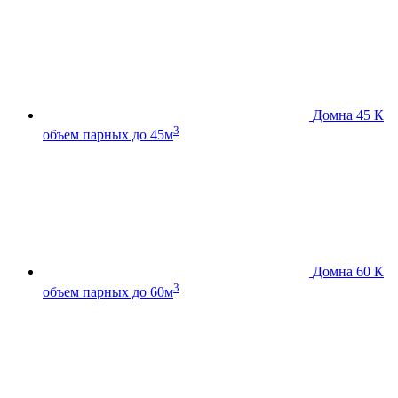
Домна 45 К
3
объем парных до 45м
Домна 60 К
3
объем парных до 60м