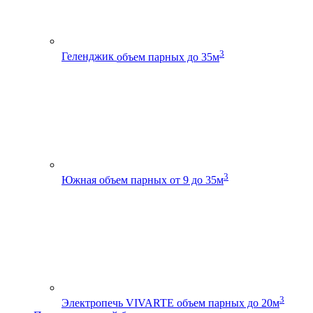
3
Геленджик
объем парных до 35м
3
Южная
объем парных от 9 до 35м
3
Электропечь VIVARTE
объем парных до 20м