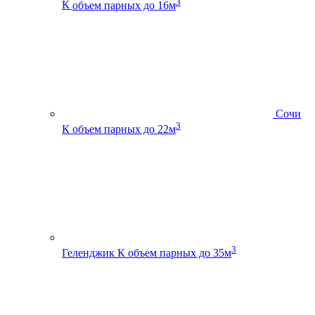
3
К
объем парных до 16м
Сочи
3
К
объем парных до 22м
3
Геленджик К
объем парных до 35м