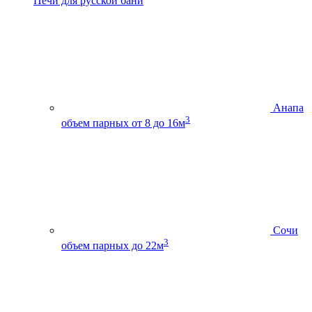
Печи для русской бани
Анапа
3
объем парных от 8 до 16м
Сочи
3
объем парных до 22м