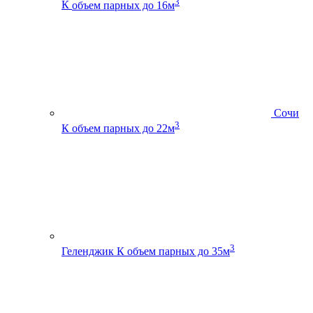
3
К
объем парных до 16м
Сочи
3
К
объем парных до 22м
3
Геленджик К
объем парных до 35м