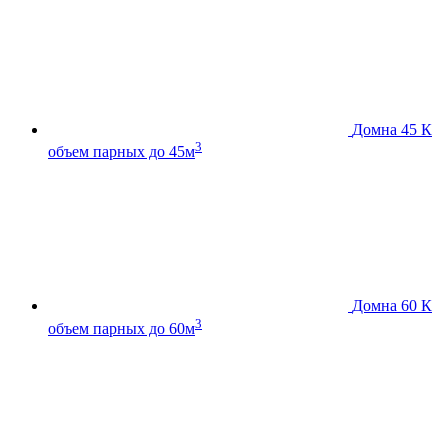
Домна 45 К
3
объем парных до 45м
Домна 60 К
3
объем парных до 60м