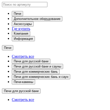
Печи
Дополнительное оборудование
Аксессуары
Где купить
Компания
Информация
Печи
Смотреть все
Печи для русской бани
Печи для русской бани и сауны
Печи для коммерческих бань
Печи для коммерческих бань и саун
Печи-камины
Печи для русской бани
Смотреть все