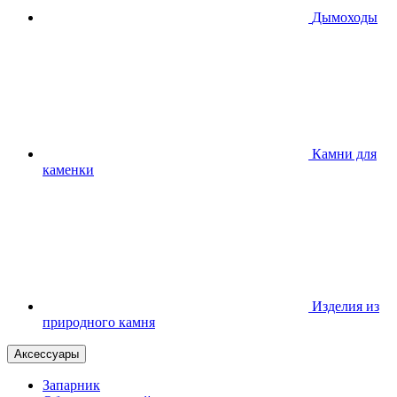
Дымоходы
Камни для
каменки
Изделия из
природного камня
Аксессуары
Запарник