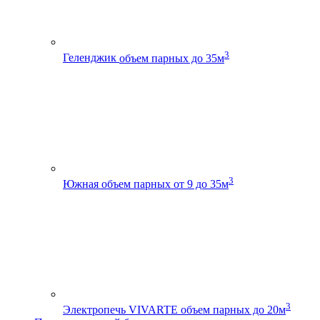
3
Геленджик
объем парных до 35м
3
Южная
объем парных от 9 до 35м
3
Электропечь VIVARTE
объем парных до 20м