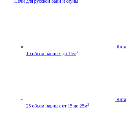
Печи для русской бани и сауны
Ялта
3
15
объем парных до 15м
Ялта
3
25
объем парных от 15 до 25м