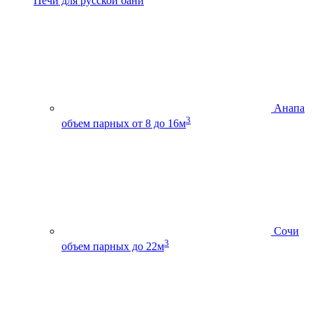
Печи для русской бани
Анапа
3
объем парных от 8 до 16м
Сочи
3
объем парных до 22м