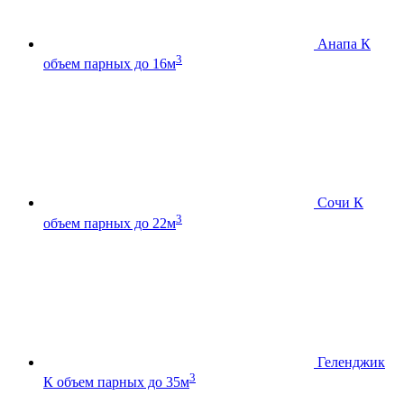
Анапа К
3
объем парных до 16м
Сочи К
3
объем парных до 22м
Геленджик
3
К
объем парных до 35м