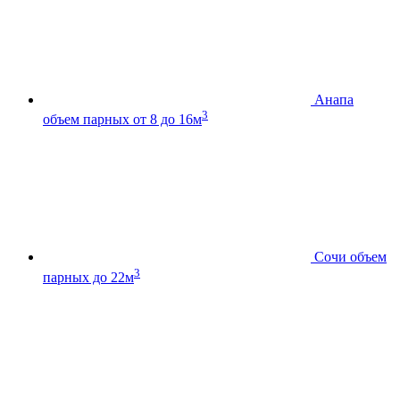
Анапа
3
объем парных от 8 до 16м
Сочи
объем
3
парных до 22м