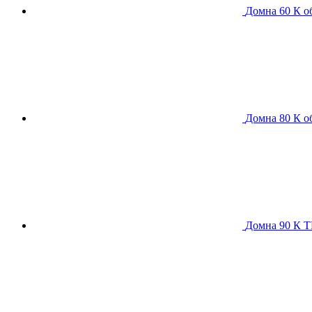
Домна 60 К
о
Домна 80 К
о
Домна 90 К