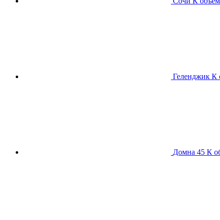
Сочи К
объем
Геленджик К
Домна 45 К
о