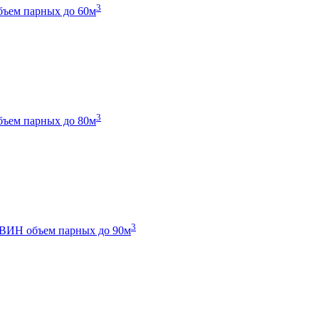
3
бъем парных до 60м
3
бъем парных до 80м
3
 ТВИН
объем парных до 90м