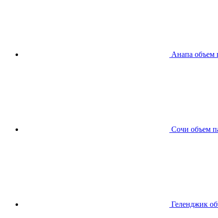
Анапа
объем 
Сочи
объем п
Геленджик
об