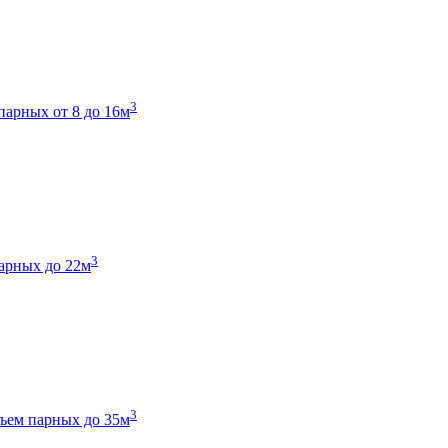
3
парных от 8 до 16м
3
арных до 22м
3
ъем парных до 35м