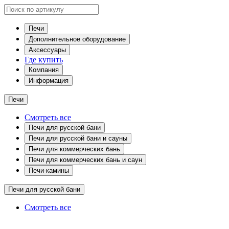
Печи
Дополнительное оборудование
Аксессуары
Где купить
Компания
Информация
Печи
Смотреть все
Печи для русской бани
Печи для русской бани и сауны
Печи для коммерческих бань
Печи для коммерческих бань и саун
Печи-камины
Печи для русской бани
Смотреть все