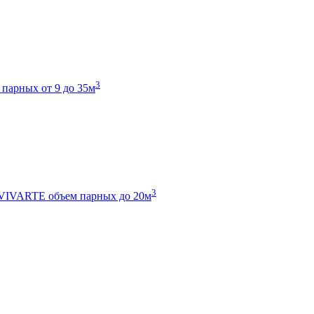
3
 парных от 9 до 35м
3
 VIVARTE
объем парных до 20м