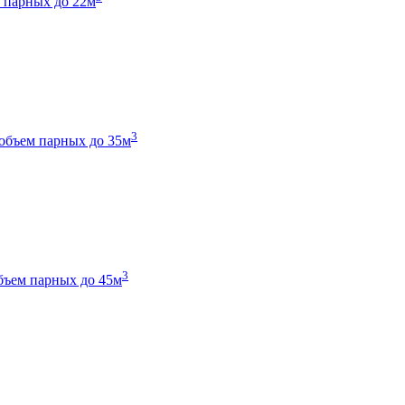
 парных до 22м
3
объем парных до 35м
3
бъем парных до 45м