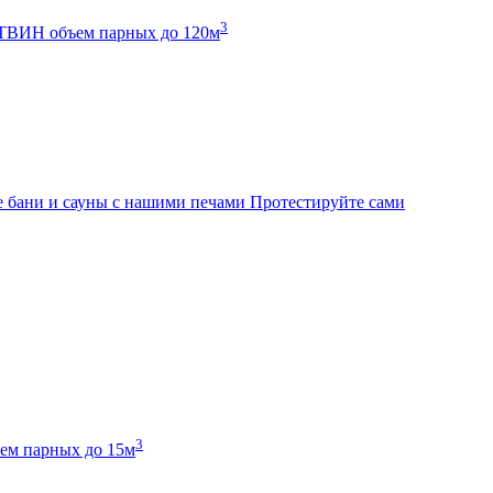
3
К ТВИН
объем парных до 120м
 бани и сауны с нашими печами
Протестируйте сами
3
ем парных до 15м