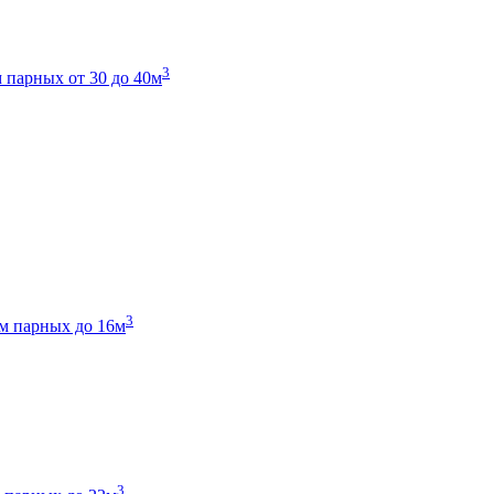
3
 парных от 30 до 40м
3
м парных до 16м
3