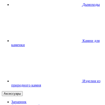
Дымоходы
Камни для
каменки
Изделия из
природного камня
Аксессуары
Запарник