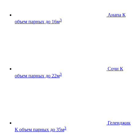
Анапа К
3
объем парных до 16м
Сочи К
3
объем парных до 22м
Геленджик
3
К
объем парных до 35м