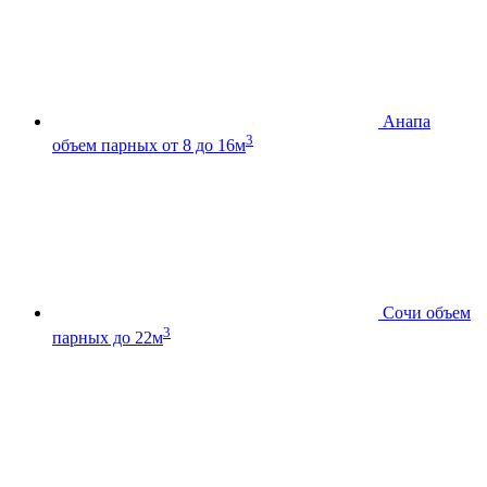
Анапа
3
объем парных от 8 до 16м
Сочи
объем
3
парных до 22м