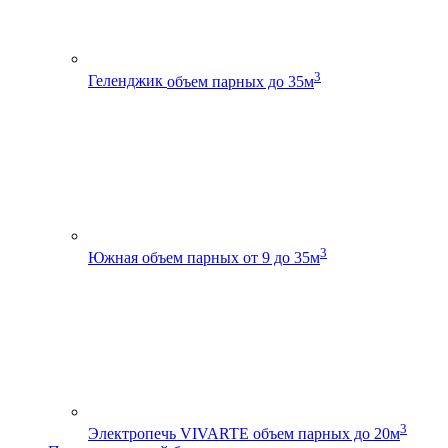
3
Геленджик
объем парных до 35м
3
Южная
объем парных от 9 до 35м
3
Электропечь VIVARTE
объем парных до 20м