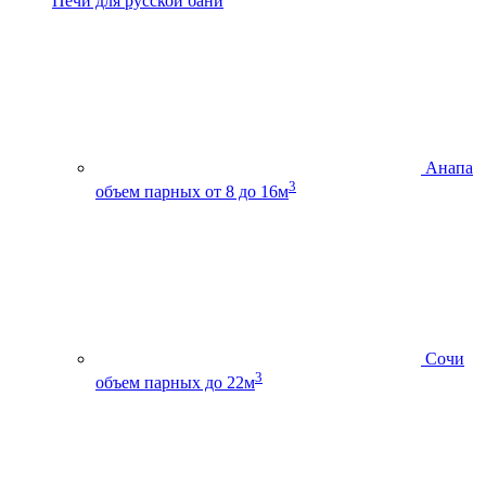
Печи для русской бани
Анапа
3
объем парных от 8 до 16м
Сочи
3
объем парных до 22м