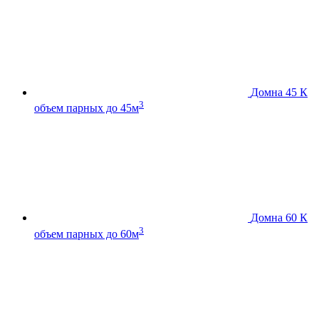
Домна 45 К
3
объем парных до 45м
Домна 60 К
3
объем парных до 60м