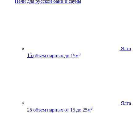
Печи для русской бани и сауны
Ялта
3
15
объем парных до 15м
Ялта
3
25
объем парных от 15 до 25м