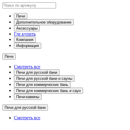
Печи
Дополнительное оборудование
Аксессуары
Где купить
Компания
Информация
Печи
Смотреть все
Печи для русской бани
Печи для русской бани и сауны
Печи для коммерческих бань
Печи для коммерческих бань и саун
Печи-камины
Печи для русской бани
Смотреть все