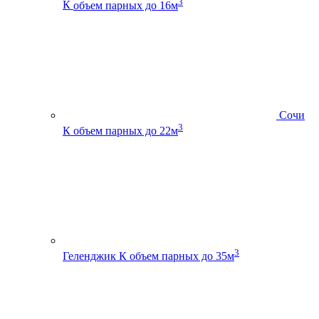
3
К
объем парных до 16м
Сочи
3
К
объем парных до 22м
3
Геленджик К
объем парных до 35м