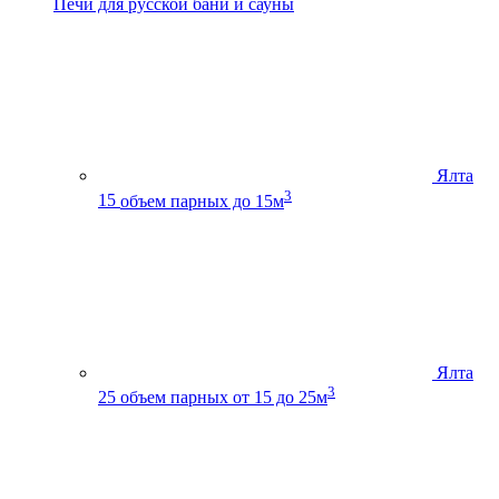
Печи для русской бани и сауны
Ялта
3
15
объем парных до 15м
Ялта
3
25
объем парных от 15 до 25м