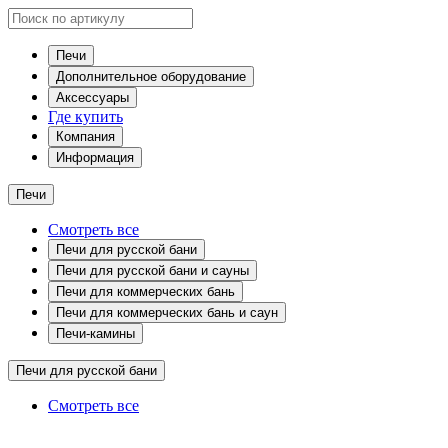
Печи
Дополнительное оборудование
Аксессуары
Где купить
Компания
Информация
Печи
Смотреть все
Печи для русской бани
Печи для русской бани и сауны
Печи для коммерческих бань
Печи для коммерческих бань и саун
Печи-камины
Печи для русской бани
Смотреть все