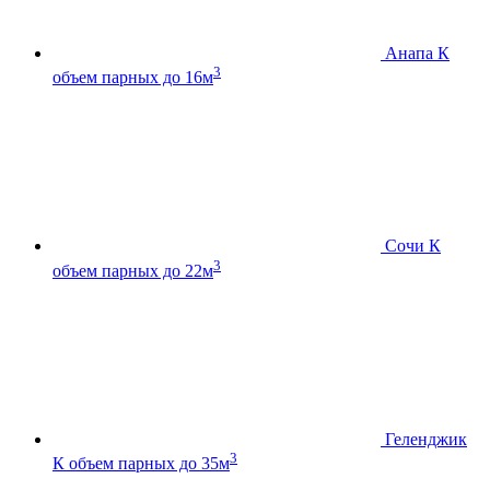
Анапа К
3
объем парных до 16м
Сочи К
3
объем парных до 22м
Геленджик
3
К
объем парных до 35м