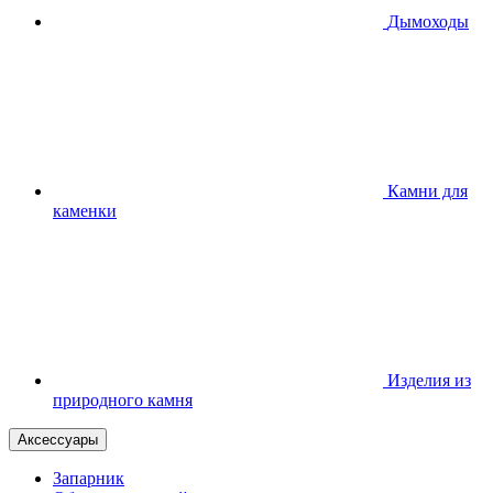
Дымоходы
Камни для
каменки
Изделия из
природного камня
Аксессуары
Запарник