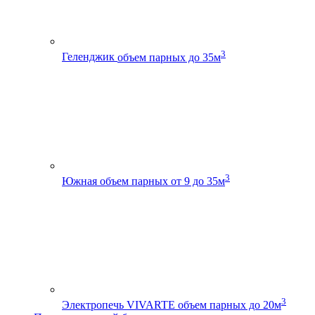
3
Геленджик
объем парных до 35м
3
Южная
объем парных от 9 до 35м
3
Электропечь VIVARTE
объем парных до 20м