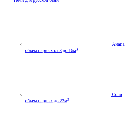
Печи для русской бани
Анапа
3
объем парных от 8 до 16м
Сочи
3
объем парных до 22м