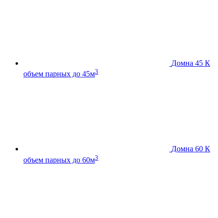
Домна 45 К
3
объем парных до 45м
Домна 60 К
3
объем парных до 60м