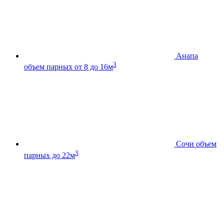
Анапа
3
объем парных от 8 до 16м
Сочи
объем
3
парных до 22м