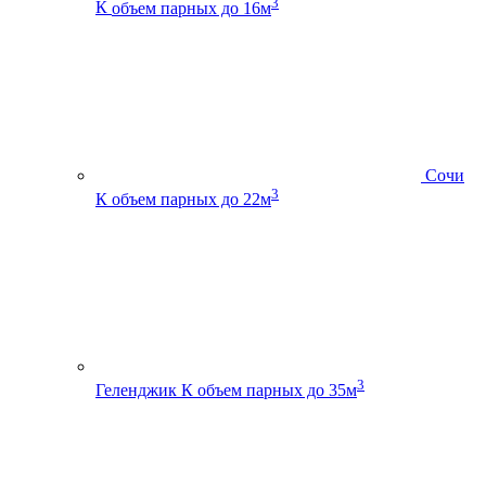
3
К
объем парных до 16м
Сочи
3
К
объем парных до 22м
3
Геленджик К
объем парных до 35м