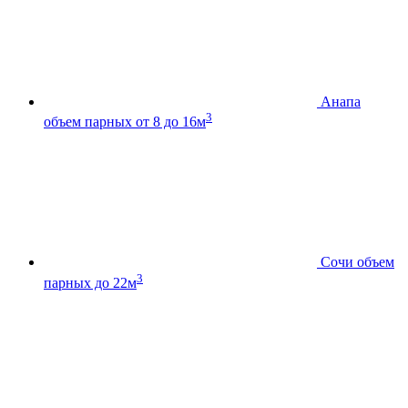
Анапа
3
объем парных от 8 до 16м
Сочи
объем
3
парных до 22м