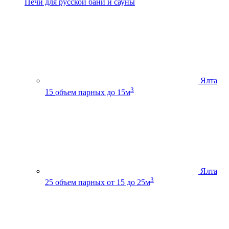
Печи для русской бани и сауны
Ялта
3
15
объем парных до 15м
Ялта
3
25
объем парных от 15 до 25м