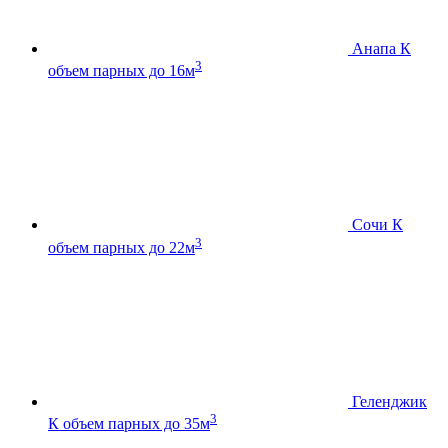
Анапа К
3
объем парных до 16м
Сочи К
3
объем парных до 22м
Геленджик
3
К
объем парных до 35м