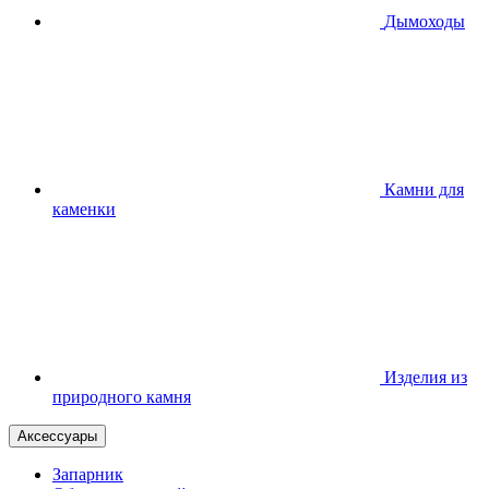
Дымоходы
Камни для
каменки
Изделия из
природного камня
Аксессуары
Запарник