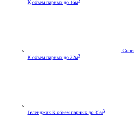
3
К
объем парных до 16м
Сочи
3
К
объем парных до 22м
3
Геленджик К
объем парных до 35м