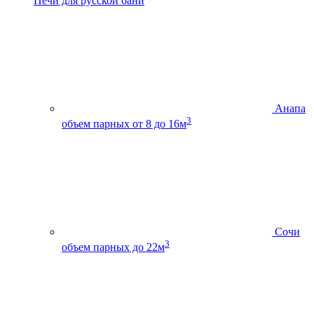
Печи для русской бани
Анапа
3
объем парных от 8 до 16м
Сочи
3
объем парных до 22м