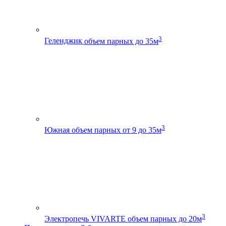
3
Геленджик
объем парных до 35м
3
Южная
объем парных от 9 до 35м
3
Электропечь VIVARTE
объем парных до 20м