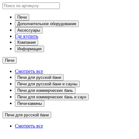
Печи
Дополнительное оборудование
Аксессуары
Где купить
Компания
Информация
Печи
Смотреть все
Печи для русской бани
Печи для русской бани и сауны
Печи для коммерческих бань
Печи для коммерческих бань и саун
Печи-камины
Печи для русской бани
Смотреть все