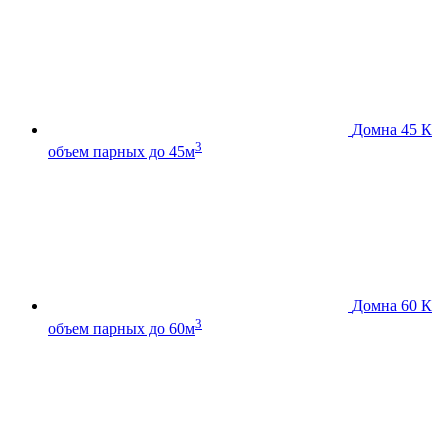
Домна 45 К
3
объем парных до 45м
Домна 60 К
3
объем парных до 60м