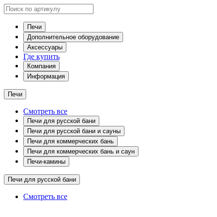
Печи
Дополнительное оборудование
Аксессуары
Где купить
Компания
Информация
Печи
Смотреть все
Печи для русской бани
Печи для русской бани и сауны
Печи для коммерческих бань
Печи для коммерческих бань и саун
Печи-камины
Печи для русской бани
Смотреть все