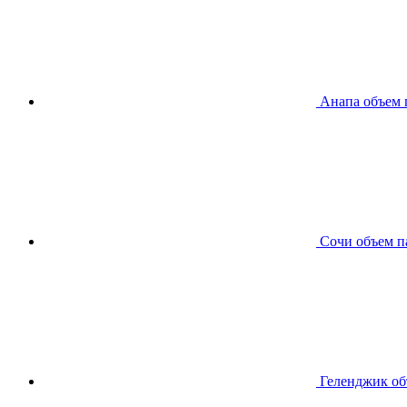
Анапа
объем 
Сочи
объем п
Геленджик
об