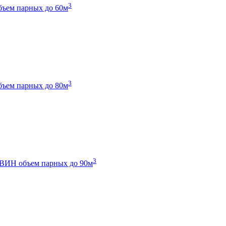
3
бъем парных до 60м
3
бъем парных до 80м
3
 ТВИН
объем парных до 90м