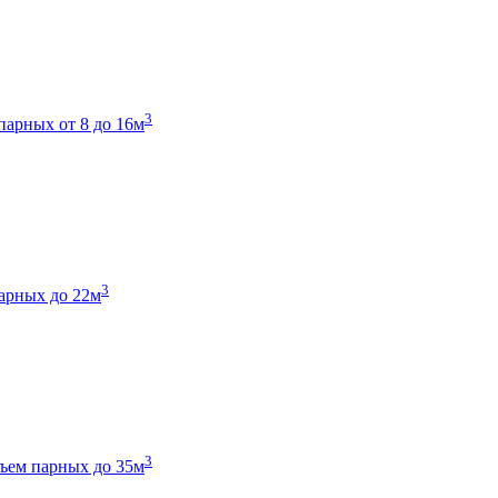
3
парных от 8 до 16м
3
арных до 22м
3
ъем парных до 35м