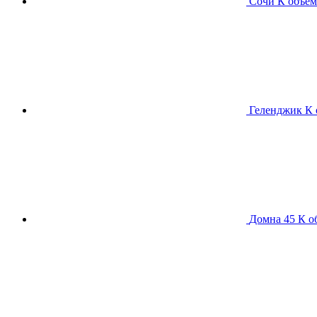
Сочи К
объем
Геленджик К
Домна 45 К
о