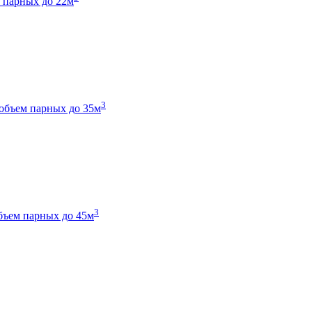
 парных до 22м
3
объем парных до 35м
3
бъем парных до 45м