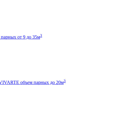
3
 парных от 9 до 35м
3
 VIVARTE
объем парных до 20м