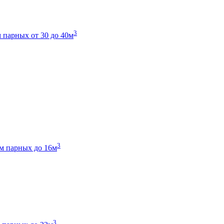
3
 парных от 30 до 40м
3
м парных до 16м
3