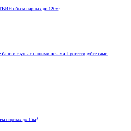
3
К ТВИН
объем парных до 120м
 бани и сауны с нашими печами
Протестируйте сами
3
ем парных до 15м