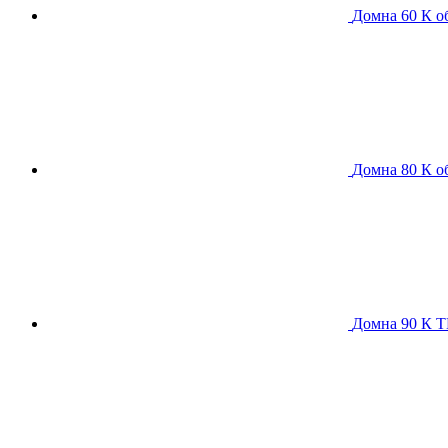
Домна 60 К
о
Домна 80 К
о
Домна 90 К