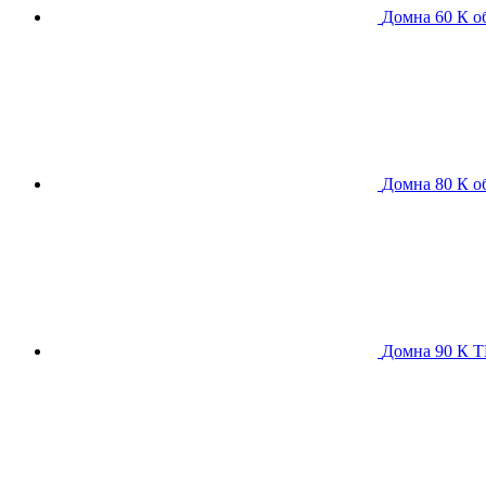
Домна 60 К
о
Домна 80 К
о
Домна 90 К