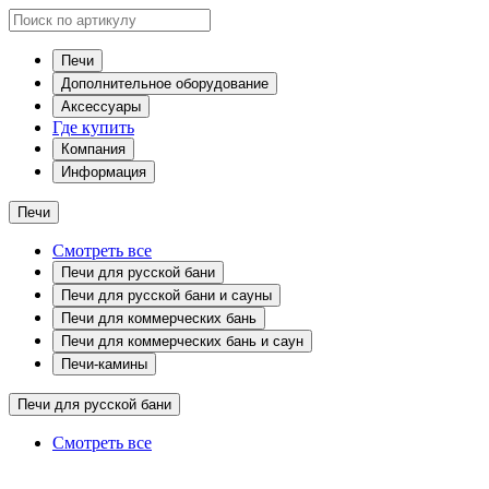
Печи
Дополнительное оборудование
Аксессуары
Где купить
Компания
Информация
Печи
Смотреть все
Печи для русской бани
Печи для русской бани и сауны
Печи для коммерческих бань
Печи для коммерческих бань и саун
Печи-камины
Печи для русской бани
Смотреть все