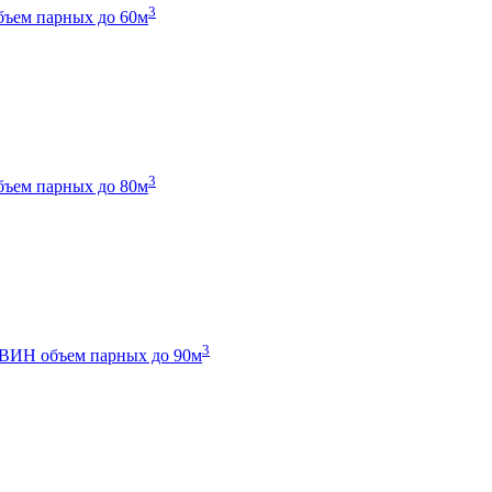
3
бъем парных до 60м
3
бъем парных до 80м
3
 ТВИН
объем парных до 90м