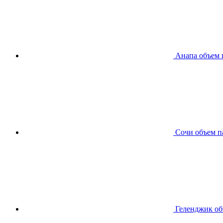
Анапа
объем 
Сочи
объем п
Геленджик
об