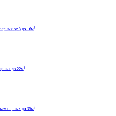
3
парных от 8 до 16м
3
арных до 22м
3
ъем парных до 35м