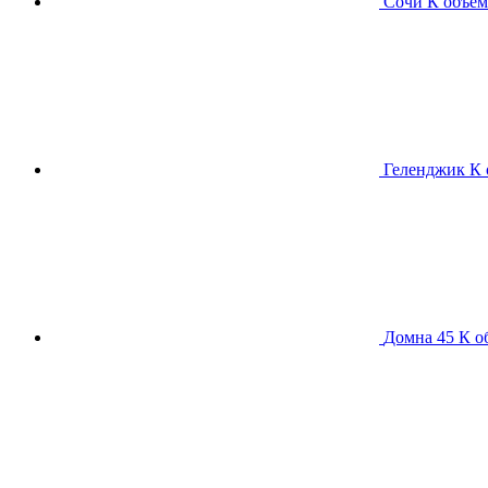
Сочи К
объем
Геленджик К
Домна 45 К
о