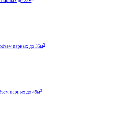
 парных до 22м
3
объем парных до 35м
3
бъем парных до 45м