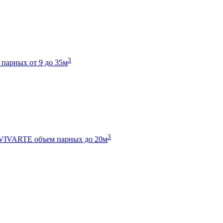
3
 парных от 9 до 35м
3
 VIVARTE
объем парных до 20м