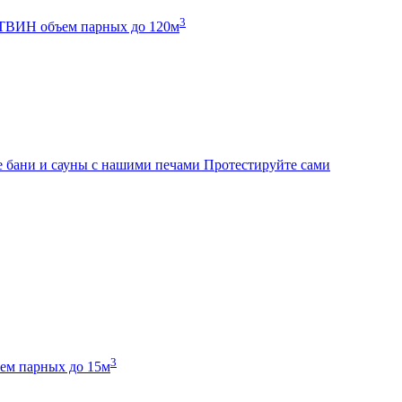
3
К ТВИН
объем парных до 120м
 бани и сауны с нашими печами
Протестируйте сами
3
ем парных до 15м