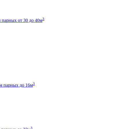
3
 парных от 30 до 40м
3
м парных до 16м
3