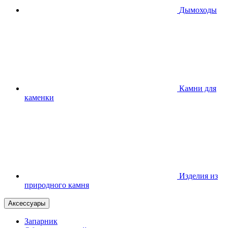
Дымоходы
Камни для
каменки
Изделия из
природного камня
Аксессуары
Запарник