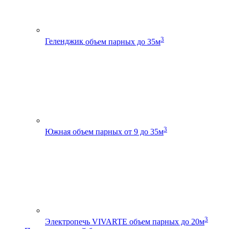
3
Геленджик
объем парных до 35м
3
Южная
объем парных от 9 до 35м
3
Электропечь VIVARTE
объем парных до 20м