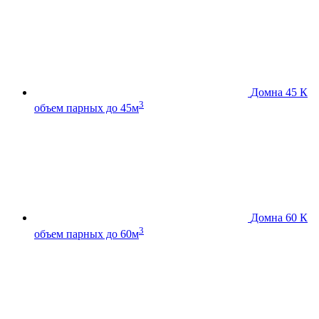
Домна 45 К
3
объем парных до 45м
Домна 60 К
3
объем парных до 60м