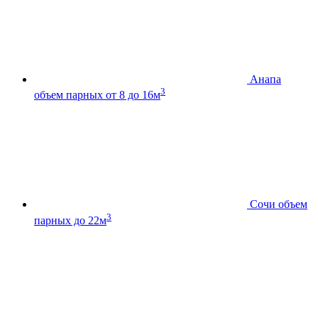
Анапа
3
объем парных от 8 до 16м
Сочи
объем
3
парных до 22м