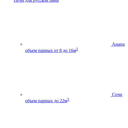
Печи для русской бани
Анапа
3
объем парных от 8 до 16м
Сочи
3
объем парных до 22м