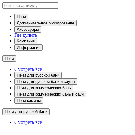
Печи
Дополнительное оборудование
Аксессуары
Где купить
Компания
Информация
Печи
Смотреть все
Печи для русской бани
Печи для русской бани и сауны
Печи для коммерческих бань
Печи для коммерческих бань и саун
Печи-камины
Печи для русской бани
Смотреть все