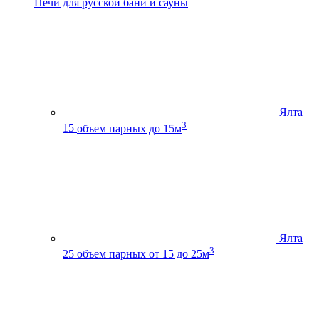
Печи для русской бани и сауны
Ялта
3
15
объем парных до 15м
Ялта
3
25
объем парных от 15 до 25м