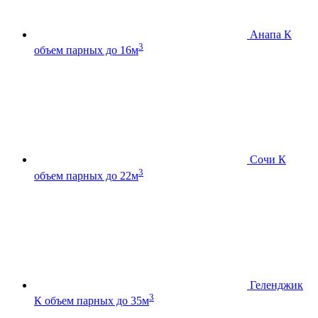
Анапа К
3
объем парных до 16м
Сочи К
3
объем парных до 22м
Геленджик
3
К
объем парных до 35м