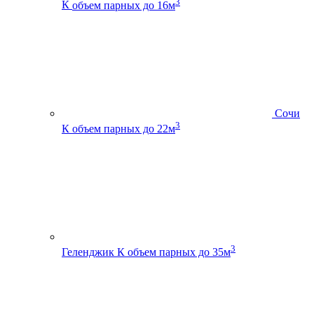
3
К
объем парных до 16м
Сочи
3
К
объем парных до 22м
3
Геленджик К
объем парных до 35м