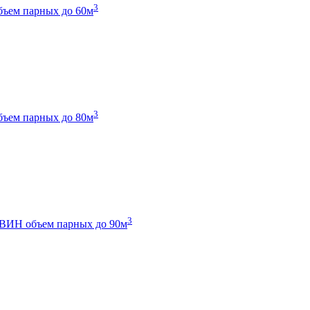
3
бъем парных до 60м
3
бъем парных до 80м
3
 ТВИН
объем парных до 90м