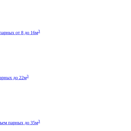
3
парных от 8 до 16м
3
арных до 22м
3
ъем парных до 35м