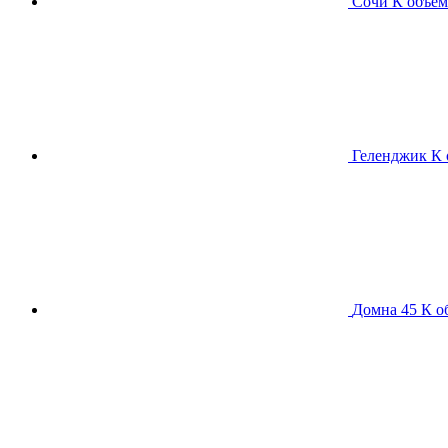
Сочи К
объем
Геленджик К
Домна 45 К
о