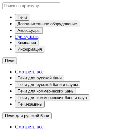
Печи
Дополнительное оборудование
Аксессуары
Где купить
Компания
Информация
Печи
Смотреть все
Печи для русской бани
Печи для русской бани и сауны
Печи для коммерческих бань
Печи для коммерческих бань и саун
Печи-камины
Печи для русской бани
Смотреть все