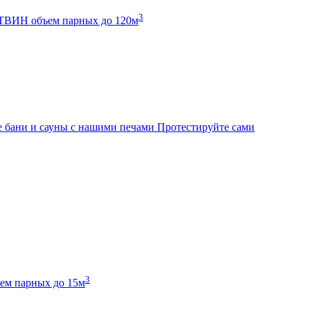
3
К ТВИН
объем парных до 120м
 бани и сауны с нашими печами
Протестируйте сами
3
ем парных до 15м