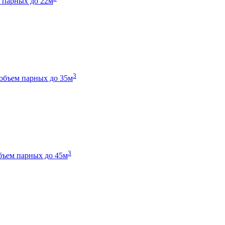
 парных до 22м
3
объем парных до 35м
3
бъем парных до 45м