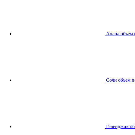
Анапа
объем 
Сочи
объем п
Геленджик
об