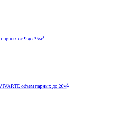
3
 парных от 9 до 35м
3
 VIVARTE
объем парных до 20м