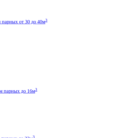
3
 парных от 30 до 40м
3
м парных до 16м
3