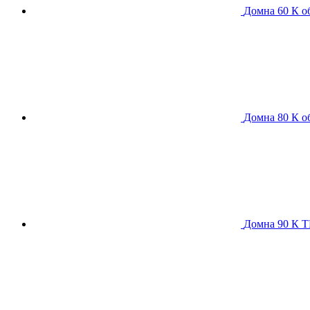
Домна 60 К
о
Домна 80 К
о
Домна 90 К