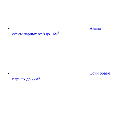
Анапа
3
объем парных от 8 до 16м
Сочи
объем
3
парных до 22м