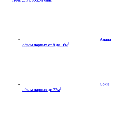
Печи для русской бани
Анапа
3
объем парных от 8 до 16м
Сочи
3
объем парных до 22м