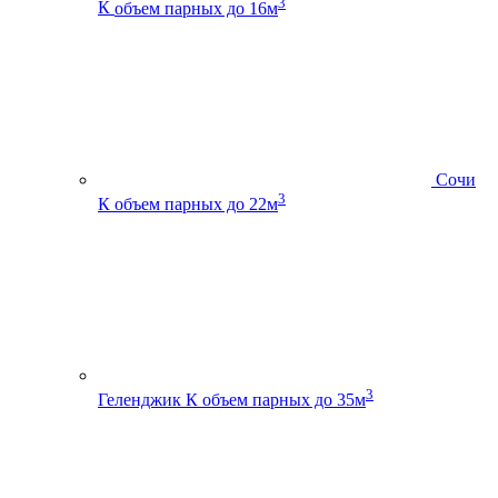
3
К
объем парных до 16м
Сочи
3
К
объем парных до 22м
3
Геленджик К
объем парных до 35м