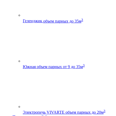
3
Геленджик
объем парных до 35м
3
Южная
объем парных от 9 до 35м
3
Электропечь VIVARTE
объем парных до 20м