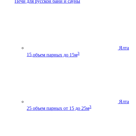
Печи для русской бани и сауны
Ялта
3
15
объем парных до 15м
Ялта
3
25
объем парных от 15 до 25м