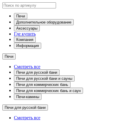
Печи
Дополнительное оборудование
Аксессуары
Где купить
Компания
Информация
Печи
Смотреть все
Печи для русской бани
Печи для русской бани и сауны
Печи для коммерческих бань
Печи для коммерческих бань и саун
Печи-камины
Печи для русской бани
Смотреть все