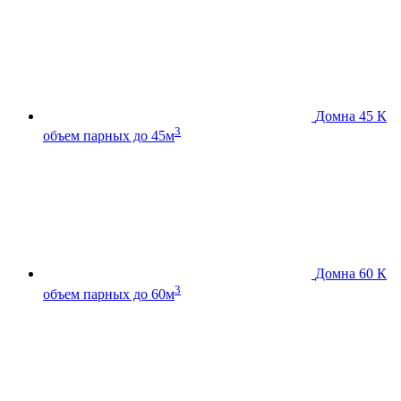
Домна 45 К
3
объем парных до 45м
Домна 60 К
3
объем парных до 60м