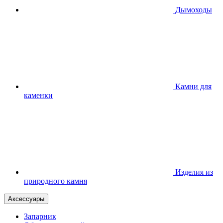
Дымоходы
Камни для
каменки
Изделия из
природного камня
Аксессуары
Запарник