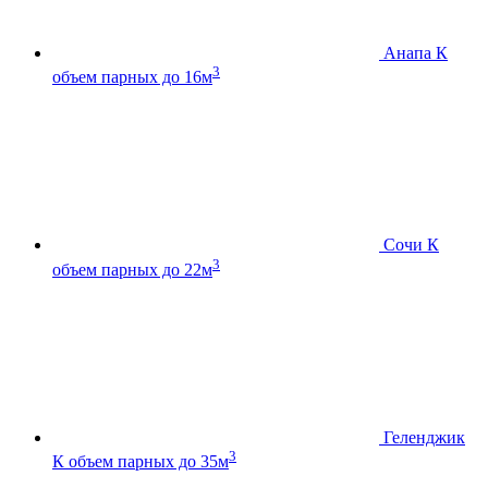
Анапа К
3
объем парных до 16м
Сочи К
3
объем парных до 22м
Геленджик
3
К
объем парных до 35м