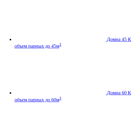
Домна 45 К
3
объем парных до 45м
Домна 60 К
3
объем парных до 60м