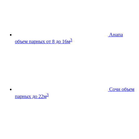
Анапа
3
объем парных от 8 до 16м
Сочи
объем
3
парных до 22м