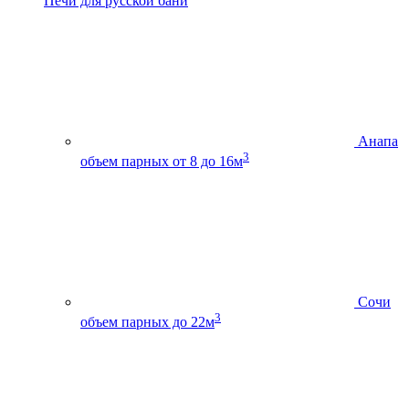
Печи для русской бани
Анапа
3
объем парных от 8 до 16м
Сочи
3
объем парных до 22м