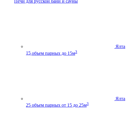
Печи для русской бани и сауны
Ялта
3
15
объем парных до 15м
Ялта
3
25
объем парных от 15 до 25м