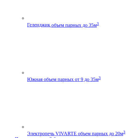
3
Геленджик
объем парных до 35м
3
Южная
объем парных от 9 до 35м
3
Электропечь VIVARTE
объем парных до 20м