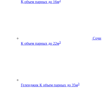
3
К
объем парных до 16м
Сочи
3
К
объем парных до 22м
3
Геленджик К
объем парных до 35м