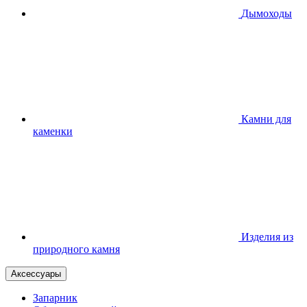
Дымоходы
Камни для
каменки
Изделия из
природного камня
Аксессуары
Запарник