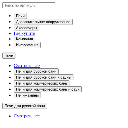
Печи
Дополнительное оборудование
Аксессуары
Где купить
Компания
Информация
Печи
Смотреть все
Печи для русской бани
Печи для русской бани и сауны
Печи для коммерческих бань
Печи для коммерческих бань и саун
Печи-камины
Печи для русской бани
Смотреть все