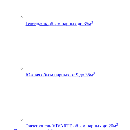
3
Геленджик
объем парных до 35м
3
Южная
объем парных от 9 до 35м
3
Электропечь VIVARTE
объем парных до 20м