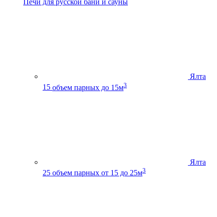
Печи для русской бани и сауны
Ялта
3
15
объем парных до 15м
Ялта
3
25
объем парных от 15 до 25м