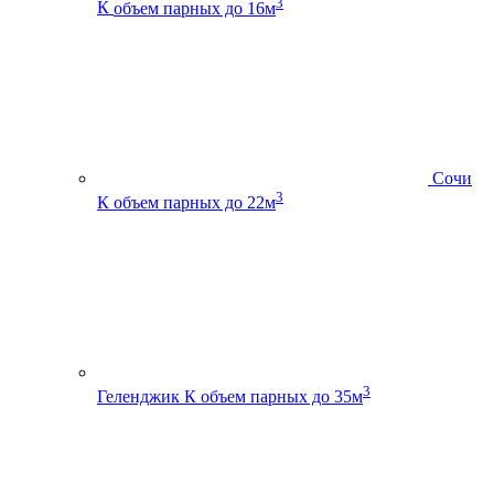
3
К
объем парных до 16м
Сочи
3
К
объем парных до 22м
3
Геленджик К
объем парных до 35м