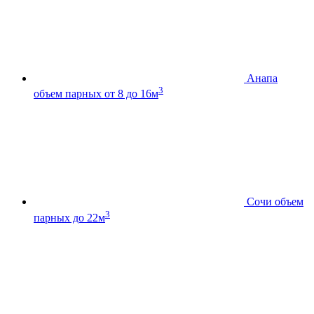
Анапа
3
объем парных от 8 до 16м
Сочи
объем
3
парных до 22м