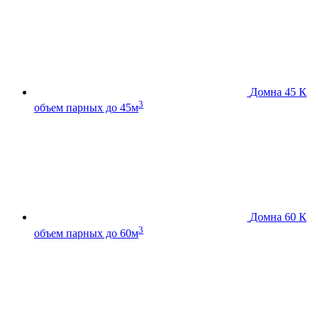
Домна 45 К
3
объем парных до 45м
Домна 60 К
3
объем парных до 60м