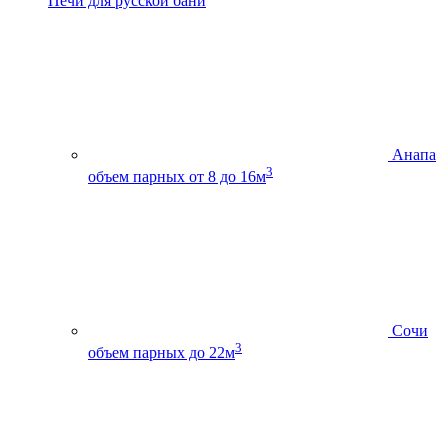
Печи для русской бани
Анапа
3
объем парных от 8 до 16м
Сочи
3
объем парных до 22м