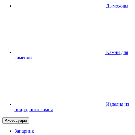
Дымоходы
Камни для
каменки
Изделия из
природного камня
Аксессуары
Запарник