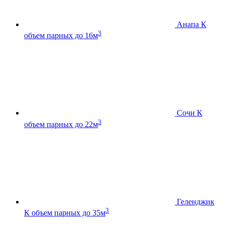
Анапа К
3
объем парных до 16м
Сочи К
3
объем парных до 22м
Геленджик
3
К
объем парных до 35м