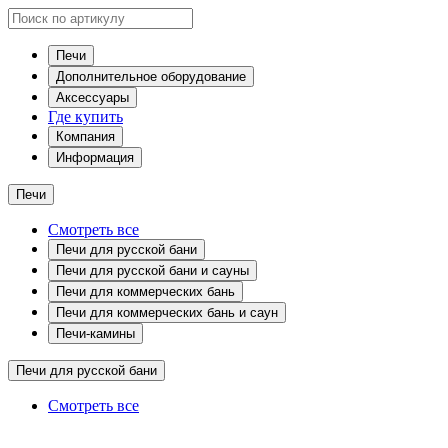
Печи
Дополнительное оборудование
Аксессуары
Где купить
Компания
Информация
Печи
Смотреть все
Печи для русской бани
Печи для русской бани и сауны
Печи для коммерческих бань
Печи для коммерческих бань и саун
Печи-камины
Печи для русской бани
Смотреть все