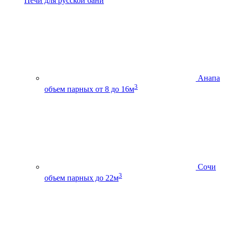
Печи для русской бани
Анапа
3
объем парных от 8 до 16м
Сочи
3
объем парных до 22м