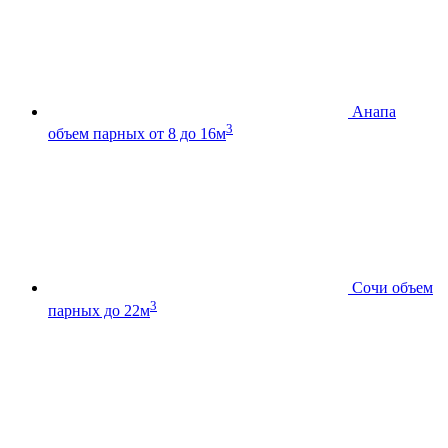
Анапа
3
объем парных от 8 до 16м
Сочи
объем
3
парных до 22м