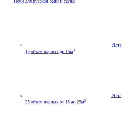
Печи для русской бани и сауны
Ялта
3
15
объем парных до 15м
Ялта
3
25
объем парных от 15 до 25м