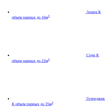
Анапа К
3
объем парных до 16м
Сочи К
3
объем парных до 22м
Геленджик
3
К
объем парных до 35м