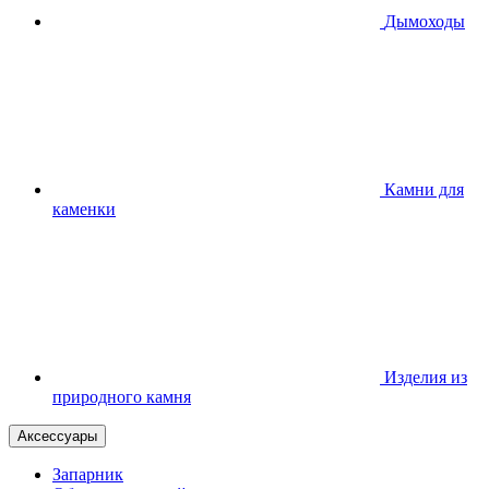
Дымоходы
Камни для
каменки
Изделия из
природного камня
Аксессуары
Запарник