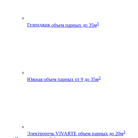
3
Геленджик
объем парных до 35м
3
Южная
объем парных от 9 до 35м
3
Электропечь VIVARTE
объем парных до 20м