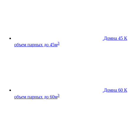
Домна 45 К
3
объем парных до 45м
Домна 60 К
3
объем парных до 60м