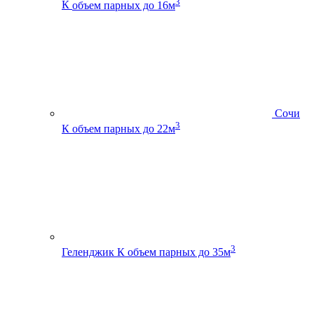
3
К
объем парных до 16м
Сочи
3
К
объем парных до 22м
3
Геленджик К
объем парных до 35м