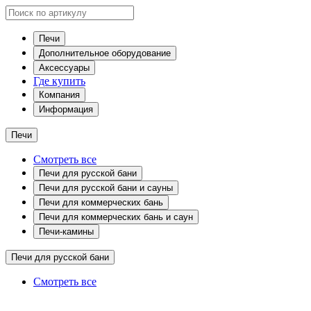
Печи
Дополнительное оборудование
Аксессуары
Где купить
Компания
Информация
Печи
Смотреть все
Печи для русской бани
Печи для русской бани и сауны
Печи для коммерческих бань
Печи для коммерческих бань и саун
Печи-камины
Печи для русской бани
Смотреть все