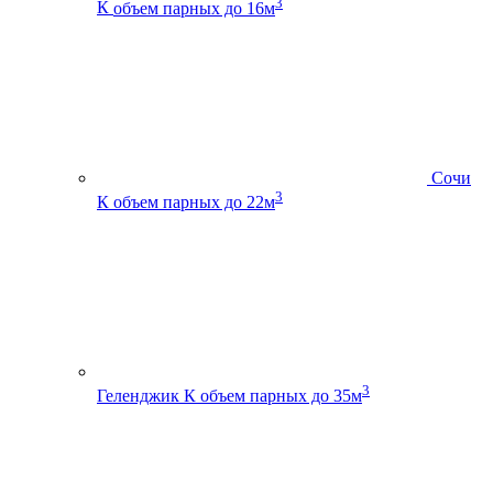
3
К
объем парных до 16м
Сочи
3
К
объем парных до 22м
3
Геленджик К
объем парных до 35м