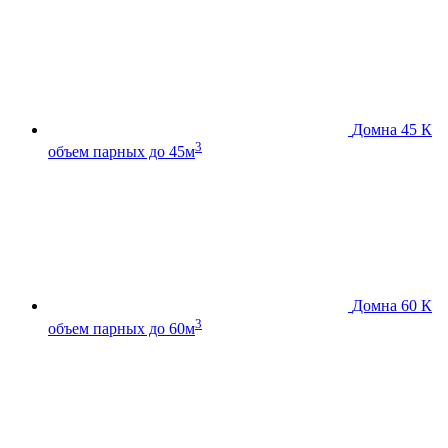
Домна 45 К
3
объем парных до 45м
Домна 60 К
3
объем парных до 60м