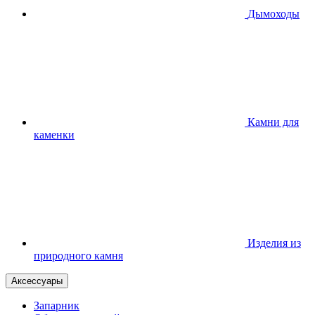
Дымоходы
Камни для
каменки
Изделия из
природного камня
Аксессуары
Запарник