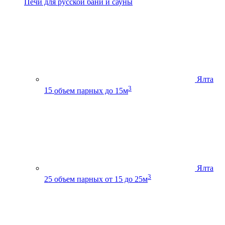
Печи для русской бани и сауны
Ялта
3
15
объем парных до 15м
Ялта
3
25
объем парных от 15 до 25м