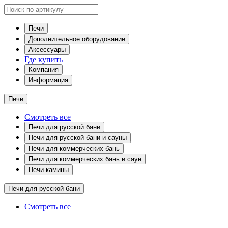
Печи
Дополнительное оборудование
Аксессуары
Где купить
Компания
Информация
Печи
Смотреть все
Печи для русской бани
Печи для русской бани и сауны
Печи для коммерческих бань
Печи для коммерческих бань и саун
Печи-камины
Печи для русской бани
Смотреть все