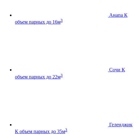
Анапа К
3
объем парных до 16м
Сочи К
3
объем парных до 22м
Геленджик
3
К
объем парных до 35м