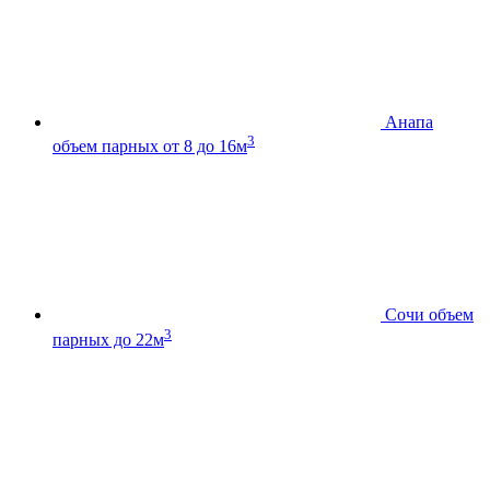
Анапа
3
объем парных от 8 до 16м
Сочи
объем
3
парных до 22м