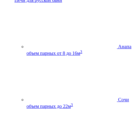
Печи для русской бани
Анапа
3
объем парных от 8 до 16м
Сочи
3
объем парных до 22м