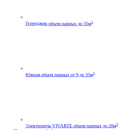
3
Геленджик
объем парных до 35м
3
Южная
объем парных от 9 до 35м
3
Электропечь VIVARTE
объем парных до 20м