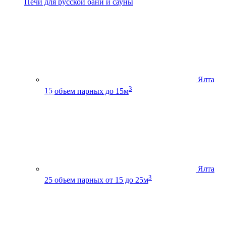
Печи для русской бани и сауны
Ялта
3
15
объем парных до 15м
Ялта
3
25
объем парных от 15 до 25м