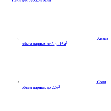
Печи для русской бани
Анапа
3
объем парных от 8 до 16м
Сочи
3
объем парных до 22м