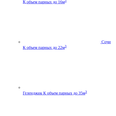
3
К
объем парных до 16м
Сочи
3
К
объем парных до 22м
3
Геленджик К
объем парных до 35м