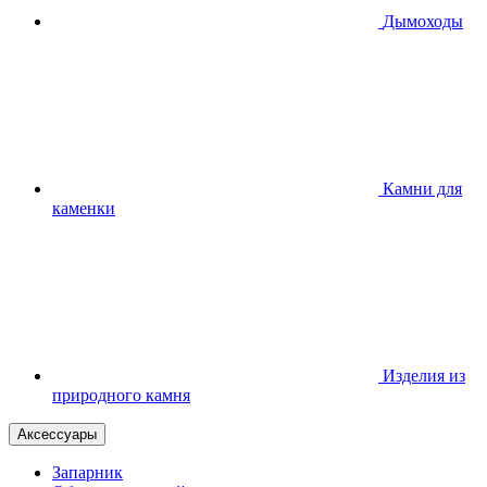
Дымоходы
Камни для
каменки
Изделия из
природного камня
Аксессуары
Запарник