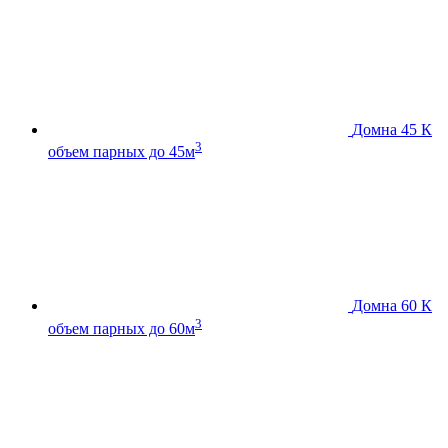
Домна 45 К
3
объем парных до 45м
Домна 60 К
3
объем парных до 60м