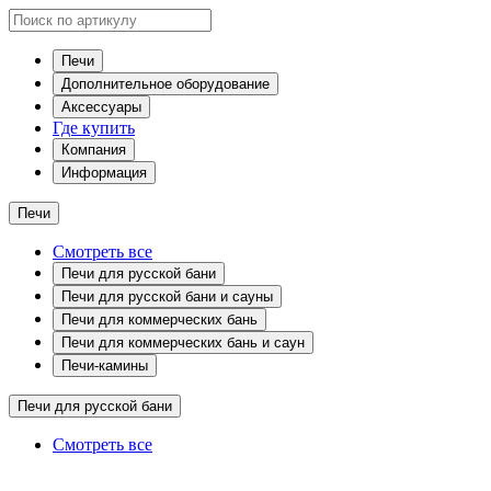
Печи
Дополнительное оборудование
Аксессуары
Где купить
Компания
Информация
Печи
Смотреть все
Печи для русской бани
Печи для русской бани и сауны
Печи для коммерческих бань
Печи для коммерческих бань и саун
Печи-камины
Печи для русской бани
Смотреть все