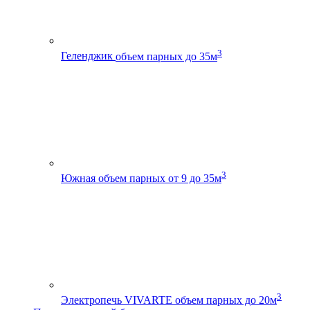
3
Геленджик
объем парных до 35м
3
Южная
объем парных от 9 до 35м
3
Электропечь VIVARTE
объем парных до 20м