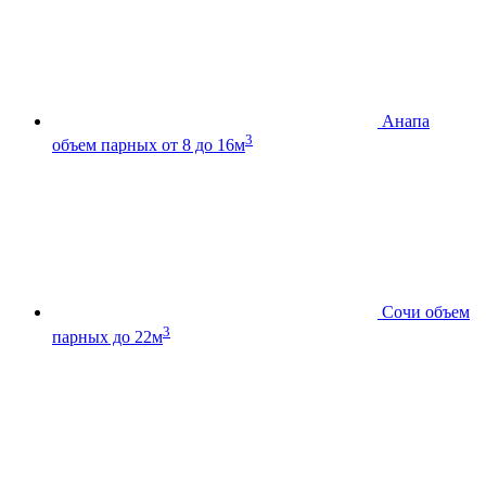
Анапа
3
объем парных от 8 до 16м
Сочи
объем
3
парных до 22м