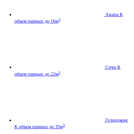
Анапа К
3
объем парных до 16м
Сочи К
3
объем парных до 22м
Геленджик
3
К
объем парных до 35м