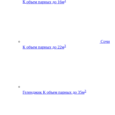
3
К
объем парных до 16м
Сочи
3
К
объем парных до 22м
3
Геленджик К
объем парных до 35м