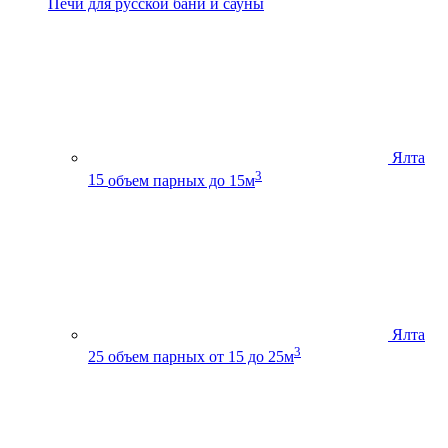
Печи для русской бани и сауны
Ялта
3
15
объем парных до 15м
Ялта
3
25
объем парных от 15 до 25м