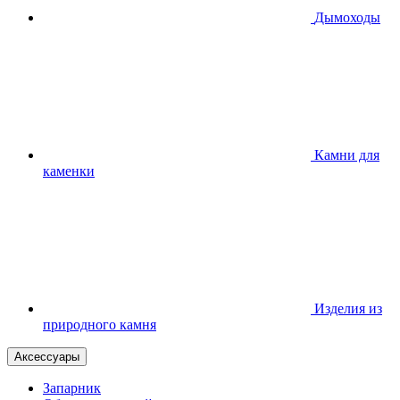
Дымоходы
Камни для
каменки
Изделия из
природного камня
Аксессуары
Запарник