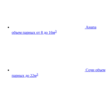
Анапа
3
объем парных от 8 до 16м
Сочи
объем
3
парных до 22м