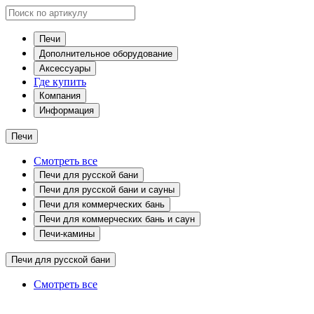
Печи
Дополнительное оборудование
Аксессуары
Где купить
Компания
Информация
Печи
Смотреть все
Печи для русской бани
Печи для русской бани и сауны
Печи для коммерческих бань
Печи для коммерческих бань и саун
Печи-камины
Печи для русской бани
Смотреть все