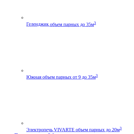
3
Геленджик
объем парных до 35м
3
Южная
объем парных от 9 до 35м
3
Электропечь VIVARTE
объем парных до 20м