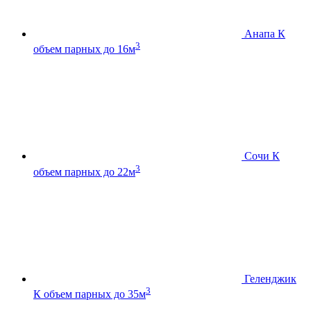
Анапа К
3
объем парных до 16м
Сочи К
3
объем парных до 22м
Геленджик
3
К
объем парных до 35м