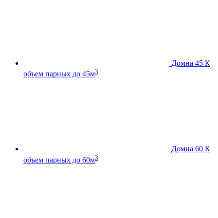
Домна 45 К
3
объем парных до 45м
Домна 60 К
3
объем парных до 60м