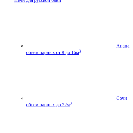
Печи для русской бани
Анапа
3
объем парных от 8 до 16м
Сочи
3
объем парных до 22м