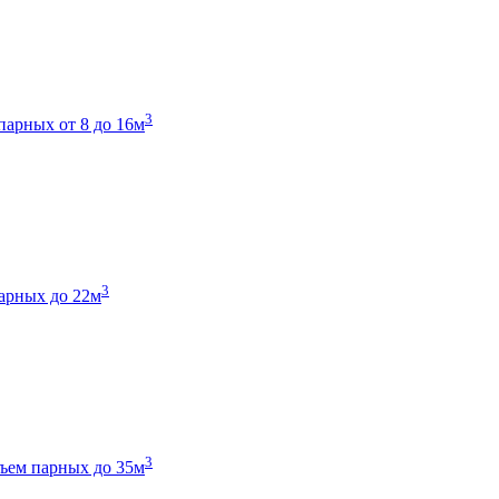
3
парных от 8 до 16м
3
арных до 22м
3
ъем парных до 35м