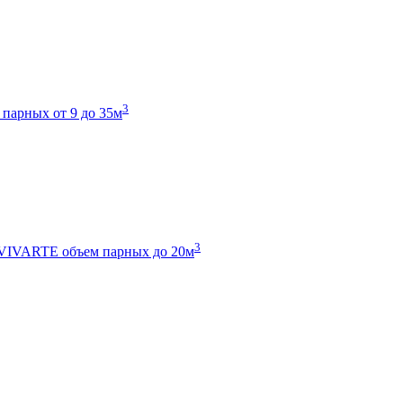
3
 парных от 9 до 35м
3
 VIVARTE
объем парных до 20м