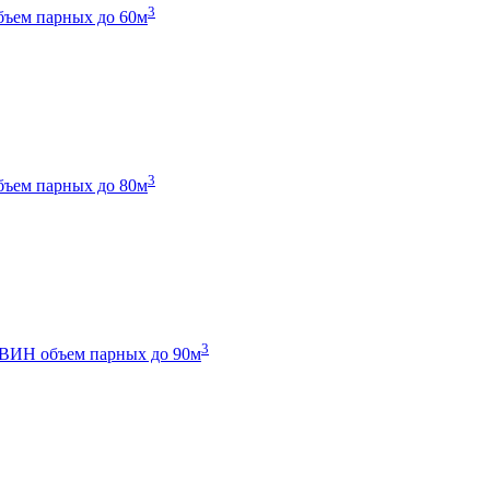
3
бъем парных до 60м
3
бъем парных до 80м
3
 ТВИН
объем парных до 90м