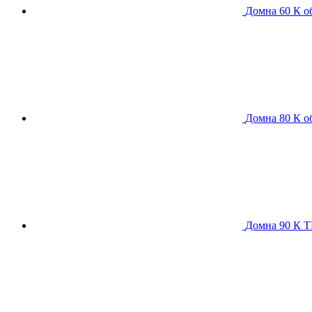
Домна 60 К
о
Домна 80 К
о
Домна 90 К