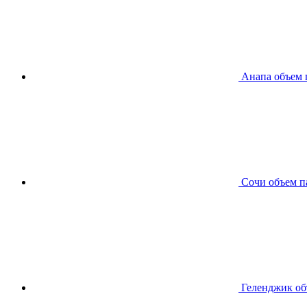
Анапа
объем 
Сочи
объем п
Геленджик
об