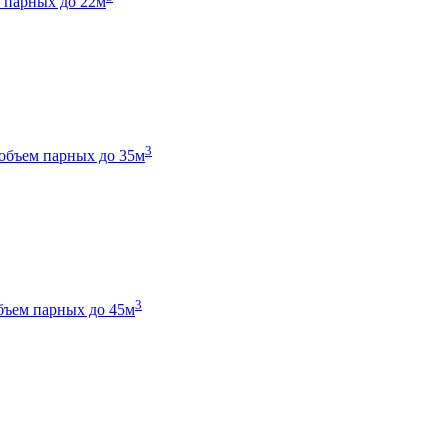
 парных до 22м
3
объем парных до 35м
3
бъем парных до 45м