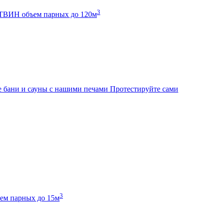
3
К ТВИН
объем парных до 120м
 бани и сауны с нашими печами
Протестируйте сами
3
ем парных до 15м