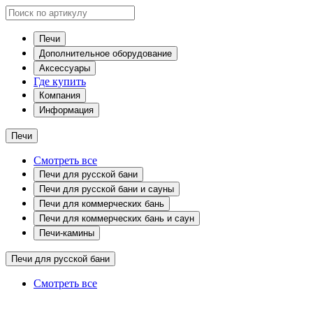
Печи
Дополнительное оборудование
Аксессуары
Где купить
Компания
Информация
Печи
Смотреть все
Печи для русской бани
Печи для русской бани и сауны
Печи для коммерческих бань
Печи для коммерческих бань и саун
Печи-камины
Печи для русской бани
Смотреть все