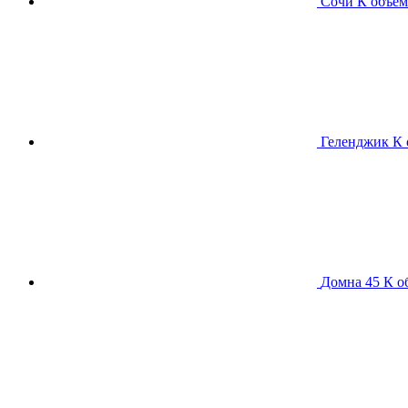
Сочи К
объем
Геленджик К
Домна 45 К
о