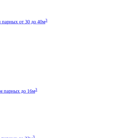
3
 парных от 30 до 40м
3
м парных до 16м
3