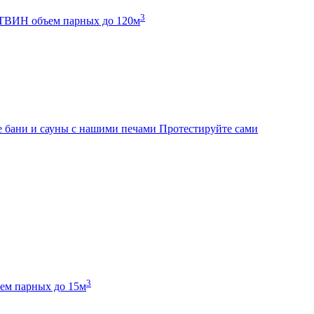
3
К ТВИН
объем парных до 120м
 бани и сауны с нашими печами
Протестируйте сами
3
ем парных до 15м