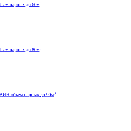
3
бъем парных до 60м
3
бъем парных до 80м
3
 ТВИН
объем парных до 90м