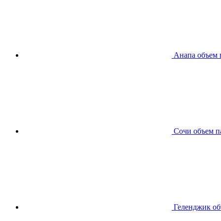
Анапа
объем 
Сочи
объем п
Геленджик
об