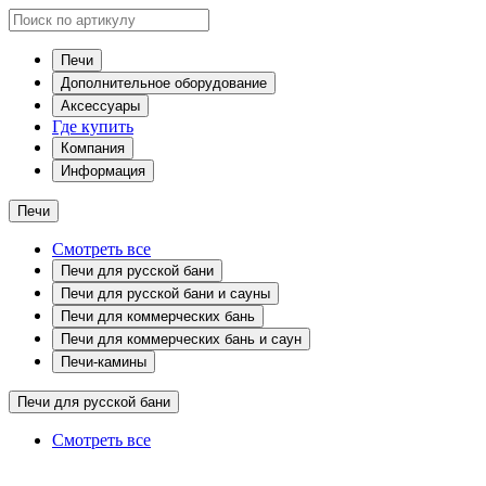
Печи
Дополнительное оборудование
Аксессуары
Где купить
Компания
Информация
Печи
Смотреть все
Печи для русской бани
Печи для русской бани и сауны
Печи для коммерческих бань
Печи для коммерческих бань и саун
Печи-камины
Печи для русской бани
Смотреть все