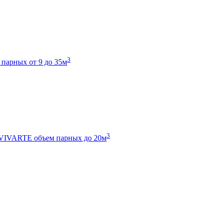
3
 парных от 9 до 35м
3
 VIVARTE
объем парных до 20м