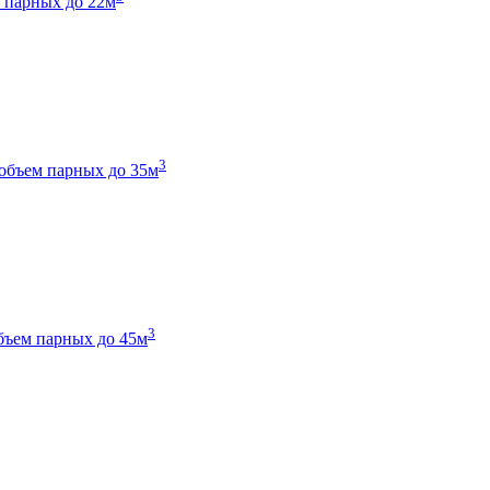
 парных до 22м
3
объем парных до 35м
3
бъем парных до 45м