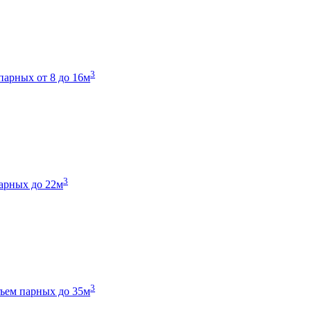
3
парных от 8 до 16м
3
арных до 22м
3
ъем парных до 35м