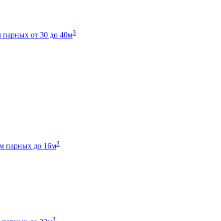
3
 парных от 30 до 40м
3
м парных до 16м
3