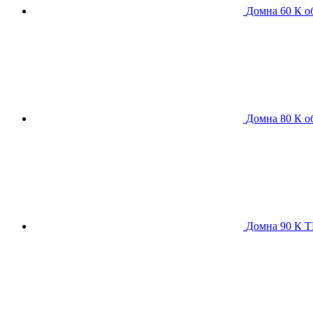
Домна 60 К
о
Домна 80 К
о
Домна 90 К