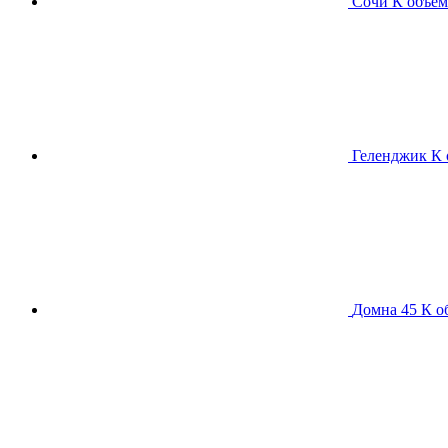
Сочи К
объем
Геленджик К
Домна 45 К
о