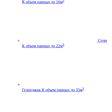
3
К
объем парных до 16м
Сочи
3
К
объем парных до 22м
3
Геленджик К
объем парных до 35м