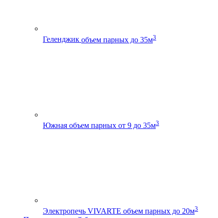
3
Геленджик
объем парных до 35м
3
Южная
объем парных от 9 до 35м
3
Электропечь VIVARTE
объем парных до 20м