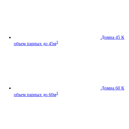
Домна 45 К
3
объем парных до 45м
Домна 60 К
3
объем парных до 60м