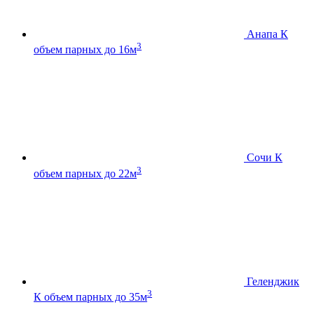
Анапа К
3
объем парных до 16м
Сочи К
3
объем парных до 22м
Геленджик
3
К
объем парных до 35м