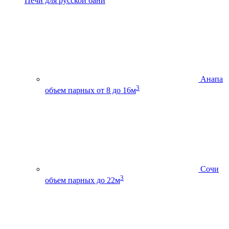
Печи для русской бани
Анапа
3
объем парных от 8 до 16м
Сочи
3
объем парных до 22м