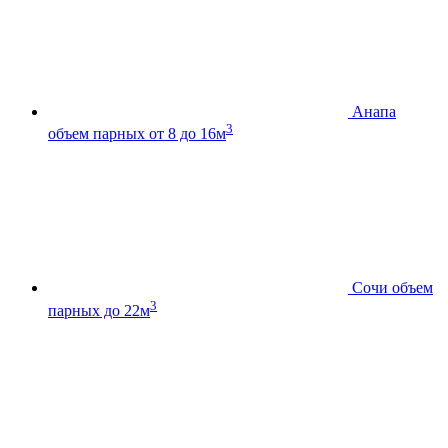
Анапа
3
объем парных от 8 до 16м
Сочи
объем
3
парных до 22м