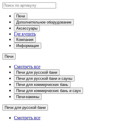
Печи
Дополнительное оборудование
Аксессуары
Где купить
Компания
Информация
Печи
Смотреть все
Печи для русской бани
Печи для русской бани и сауны
Печи для коммерческих бань
Печи для коммерческих бань и саун
Печи-камины
Печи для русской бани
Смотреть все