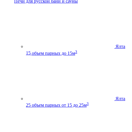
Печи для русской бани и сауны
Ялта
3
15
объем парных до 15м
Ялта
3
25
объем парных от 15 до 25м