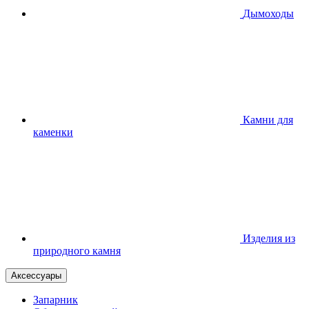
Дымоходы
Камни для
каменки
Изделия из
природного камня
Аксессуары
Запарник