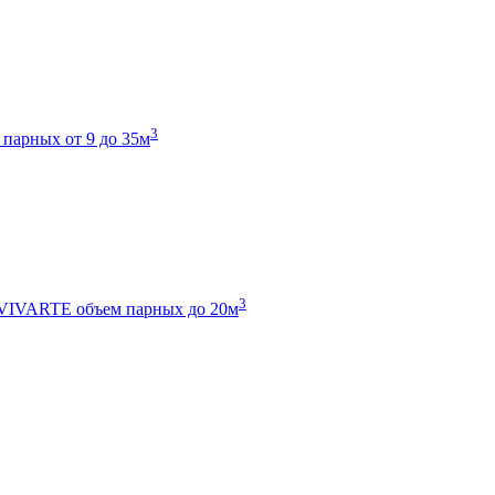
3
 парных от 9 до 35м
3
 VIVARTE
объем парных до 20м