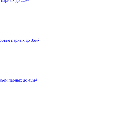
 парных до 22м
3
объем парных до 35м
3
бъем парных до 45м