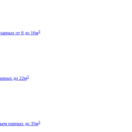
3
парных от 8 до 16м
3
арных до 22м
3
ъем парных до 35м