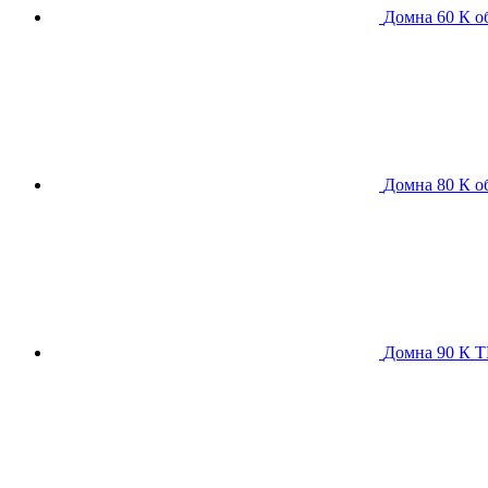
Домна 60 К
о
Домна 80 К
о
Домна 90 К