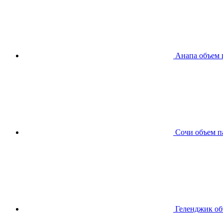
Анапа
объем 
Сочи
объем п
Геленджик
об