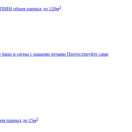
3
К ТВИН
объем парных до 120м
 бани и сауны с нашими печами
Протестируйте сами
3
ем парных до 15м