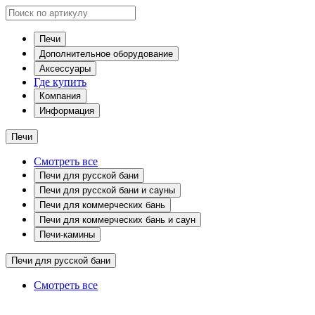
Печи
Дополнительное оборудование
Аксессуары
Где купить
Компания
Информация
Печи
Смотреть все
Печи для русской бани
Печи для русской бани и сауны
Печи для коммерческих бань
Печи для коммерческих бань и саун
Печи-камины
Печи для русской бани
Смотреть все