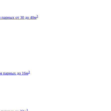
3
 парных от 30 до 40м
3
м парных до 16м
3