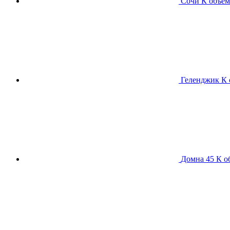
Сочи К
объем
Геленджик К
Домна 45 К
о