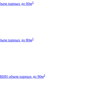
3
бъем парных до 60м
3
бъем парных до 80м
3
 ТВИН
объем парных до 90м