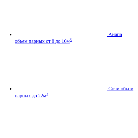
Анапа
3
объем парных от 8 до 16м
Сочи
объем
3
парных до 22м