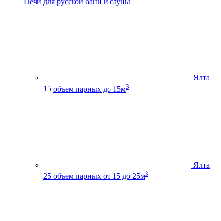
Печи для русской бани и сауны
Ялта
3
15
объем парных до 15м
Ялта
3
25
объем парных от 15 до 25м