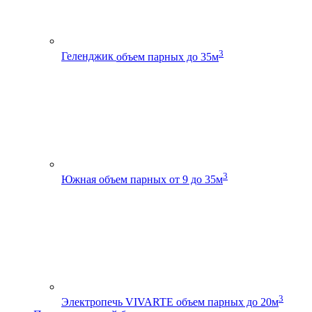
3
Геленджик
объем парных до 35м
3
Южная
объем парных от 9 до 35м
3
Электропечь VIVARTE
объем парных до 20м