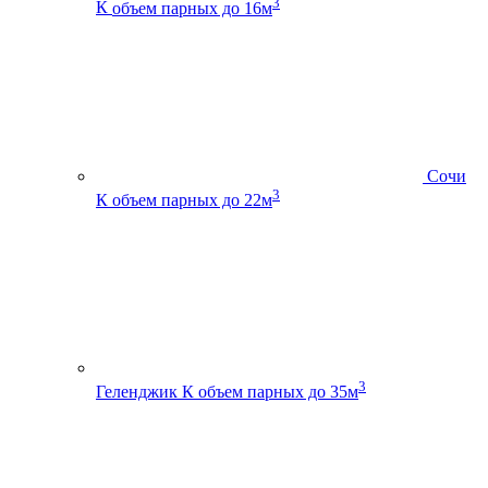
3
К
объем парных до 16м
Сочи
3
К
объем парных до 22м
3
Геленджик К
объем парных до 35м