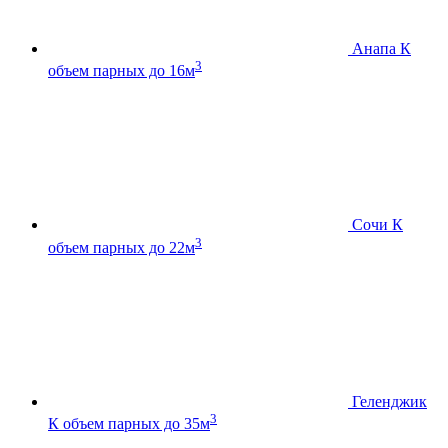
Анапа К
3
объем парных до 16м
Сочи К
3
объем парных до 22м
Геленджик
3
К
объем парных до 35м