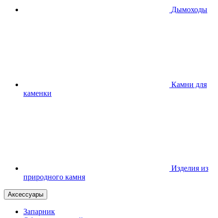
Дымоходы
Камни для
каменки
Изделия из
природного камня
Аксессуары
Запарник