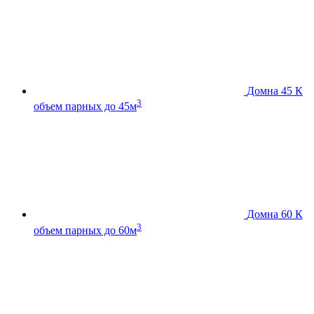
Домна 45 К
3
объем парных до 45м
Домна 60 К
3
объем парных до 60м