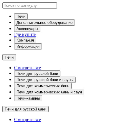
Печи
Дополнительное оборудование
Аксессуары
Где купить
Компания
Информация
Печи
Смотреть все
Печи для русской бани
Печи для русской бани и сауны
Печи для коммерческих бань
Печи для коммерческих бань и саун
Печи-камины
Печи для русской бани
Смотреть все