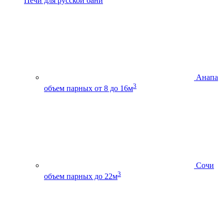
Печи для русской бани
Анапа
3
объем парных от 8 до 16м
Сочи
3
объем парных до 22м