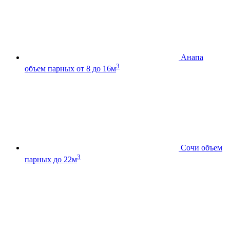
Анапа
3
объем парных от 8 до 16м
Сочи
объем
3
парных до 22м