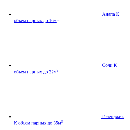
Анапа К
3
объем парных до 16м
Сочи К
3
объем парных до 22м
Геленджик
3
К
объем парных до 35м