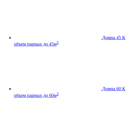
Домна 45 К
3
объем парных до 45м
Домна 60 К
3
объем парных до 60м