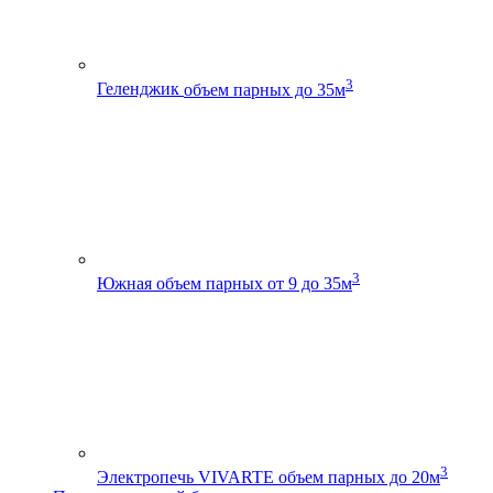
3
Геленджик
объем парных до 35м
3
Южная
объем парных от 9 до 35м
3
Электропечь VIVARTE
объем парных до 20м