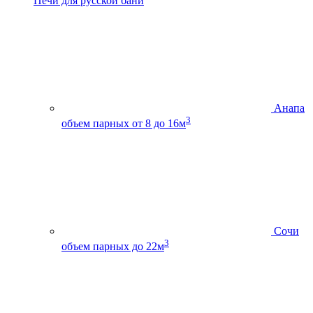
Печи для русской бани
Анапа
3
объем парных от 8 до 16м
Сочи
3
объем парных до 22м