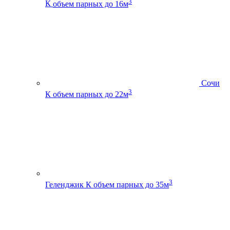
3
К
объем парных до 16м
Сочи
3
К
объем парных до 22м
3
Геленджик К
объем парных до 35м