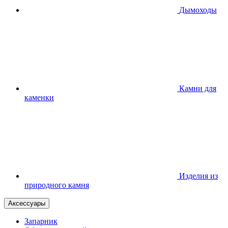
Дымоходы
Камни для
каменки
Изделия из
природного камня
Аксессуары
Запарник