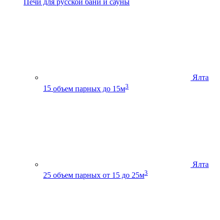
Печи для русской бани и сауны
Ялта
3
15
объем парных до 15м
Ялта
3
25
объем парных от 15 до 25м