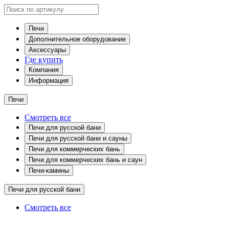
Печи
Дополнительное оборудование
Аксессуары
Где купить
Компания
Информация
Печи
Смотреть все
Печи для русской бани
Печи для русской бани и сауны
Печи для коммерческих бань
Печи для коммерческих бань и саун
Печи-камины
Печи для русской бани
Смотреть все