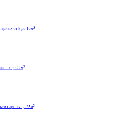
3
парных от 8 до 16м
3
арных до 22м
3
ъем парных до 35м