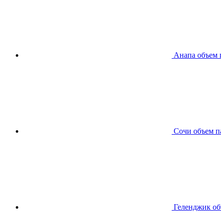
Анапа
объем 
Сочи
объем п
Геленджик
об