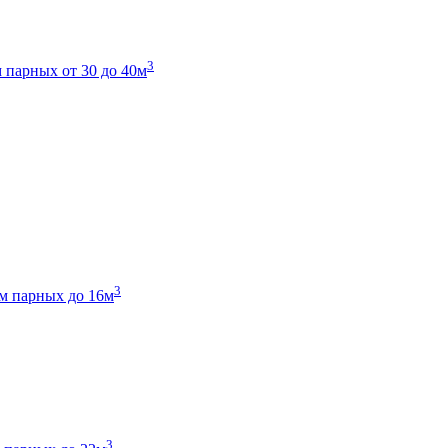
3
 парных от 30 до 40м
3
м парных до 16м
3