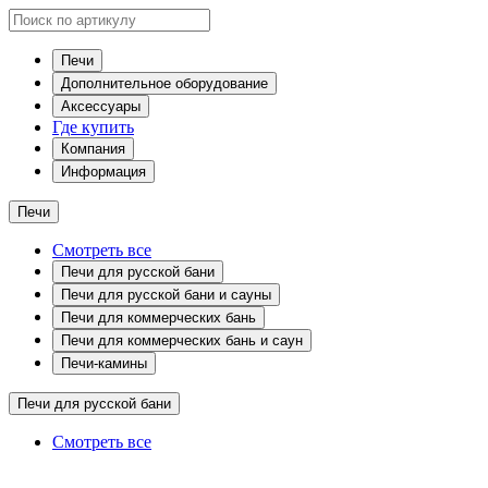
Печи
Дополнительное оборудование
Аксессуары
Где купить
Компания
Информация
Печи
Смотреть все
Печи для русской бани
Печи для русской бани и сауны
Печи для коммерческих бань
Печи для коммерческих бань и саун
Печи-камины
Печи для русской бани
Смотреть все