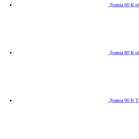
Домна 60 К
о
Домна 80 К
о
Домна 90 К