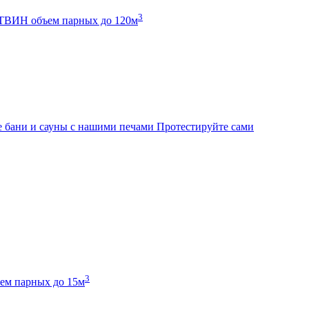
3
К ТВИН
объем парных до 120м
 бани и сауны с нашими печами
Протестируйте сами
3
ем парных до 15м