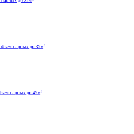
 парных до 22м
3
объем парных до 35м
3
бъем парных до 45м