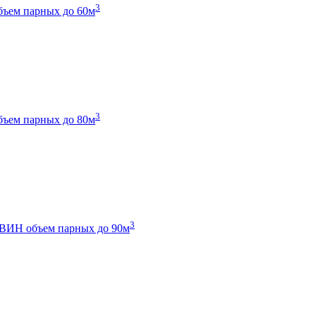
3
бъем парных до 60м
3
бъем парных до 80м
3
 ТВИН
объем парных до 90м