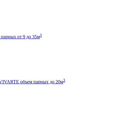
3
 парных от 9 до 35м
3
 VIVARTE
объем парных до 20м