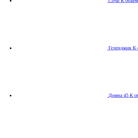
Сочи К
объем
Геленджик К
Домна 45 К
о