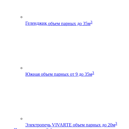
3
Геленджик
объем парных до 35м
3
Южная
объем парных от 9 до 35м
3
Электропечь VIVARTE
объем парных до 20м