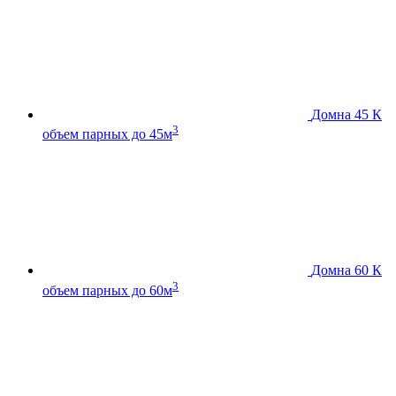
Домна 45 К
3
объем парных до 45м
Домна 60 К
3
объем парных до 60м