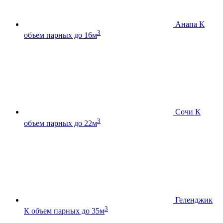
Анапа К
3
объем парных до 16м
Сочи К
3
объем парных до 22м
Геленджик
3
К
объем парных до 35м