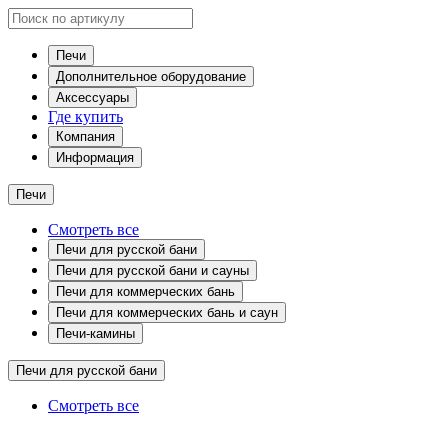
Печи
Дополнительное оборудование
Аксессуары
Где купить
Компания
Информация
Печи
Смотреть все
Печи для русской бани
Печи для русской бани и сауны
Печи для коммерческих бань
Печи для коммерческих бань и саун
Печи-камины
Печи для русской бани
Смотреть все