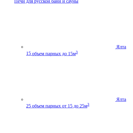
Печи для русской бани и сауны
Ялта
3
15
объем парных до 15м
Ялта
3
25
объем парных от 15 до 25м