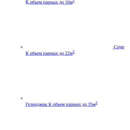
3
К
объем парных до 16м
Сочи
3
К
объем парных до 22м
3
Геленджик К
объем парных до 35м