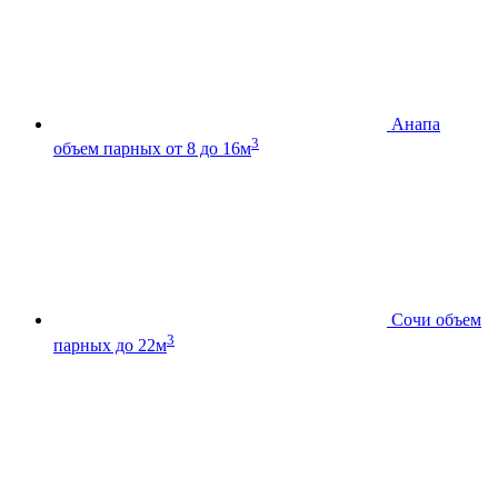
Анапа
3
объем парных от 8 до 16м
Сочи
объем
3
парных до 22м