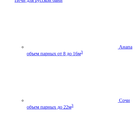
Печи для русской бани
Анапа
3
объем парных от 8 до 16м
Сочи
3
объем парных до 22м