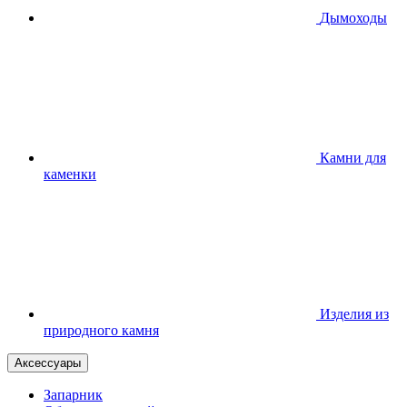
Дымоходы
Камни для
каменки
Изделия из
природного камня
Аксессуары
Запарник