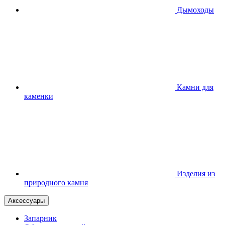
Дымоходы
Камни для
каменки
Изделия из
природного камня
Аксессуары
Запарник