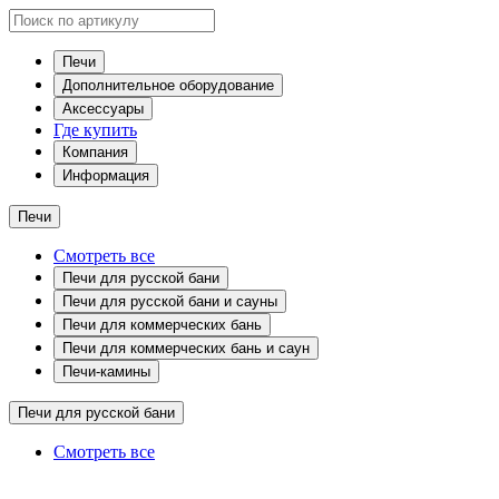
Печи
Дополнительное оборудование
Аксессуары
Где купить
Компания
Информация
Печи
Смотреть все
Печи для русской бани
Печи для русской бани и сауны
Печи для коммерческих бань
Печи для коммерческих бань и саун
Печи-камины
Печи для русской бани
Смотреть все