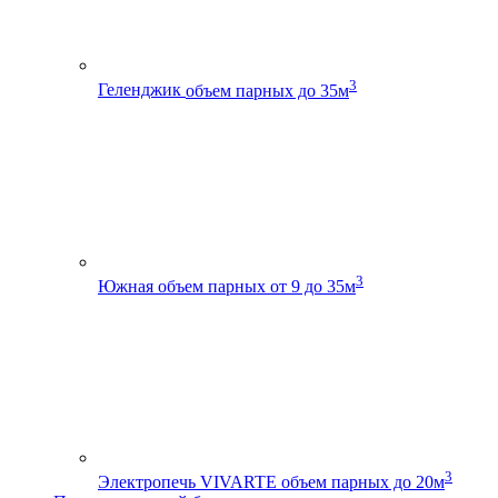
3
Геленджик
объем парных до 35м
3
Южная
объем парных от 9 до 35м
3
Электропечь VIVARTE
объем парных до 20м