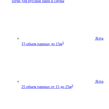
Печи для русской бани и сауны
Ялта
3
15
объем парных до 15м
Ялта
3
25
объем парных от 15 до 25м