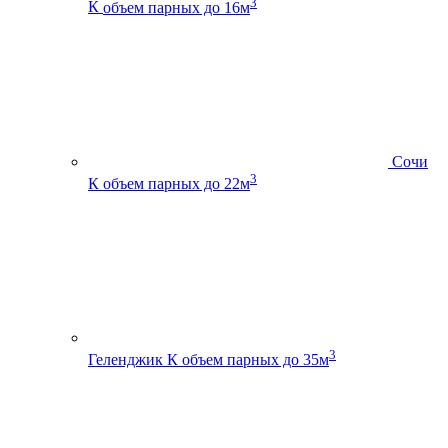
3
К
объем парных до 16м
Сочи
3
К
объем парных до 22м
3
Геленджик К
объем парных до 35м