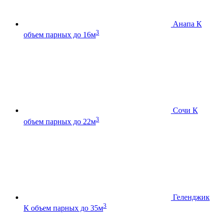
Анапа К
3
объем парных до 16м
Сочи К
3
объем парных до 22м
Геленджик
3
К
объем парных до 35м