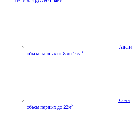
Печи для русской бани
Анапа
3
объем парных от 8 до 16м
Сочи
3
объем парных до 22м