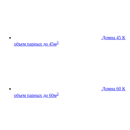
Домна 45 К
3
объем парных до 45м
Домна 60 К
3
объем парных до 60м