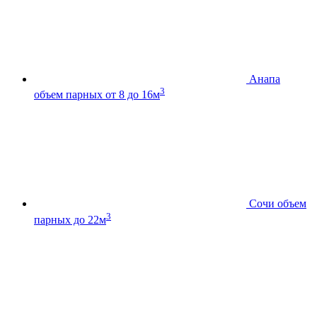
Анапа
3
объем парных от 8 до 16м
Сочи
объем
3
парных до 22м