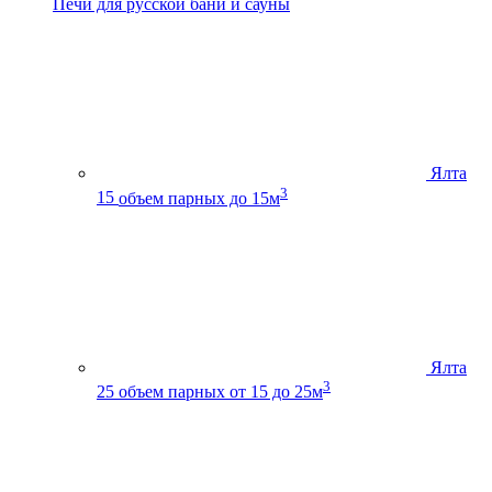
Печи для русской бани и сауны
Ялта
3
15
объем парных до 15м
Ялта
3
25
объем парных от 15 до 25м