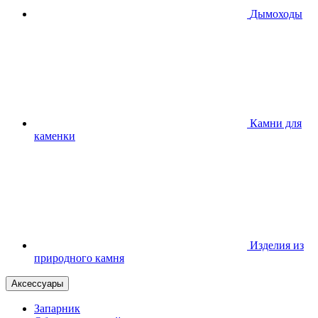
Дымоходы
Камни для
каменки
Изделия из
природного камня
Аксессуары
Запарник