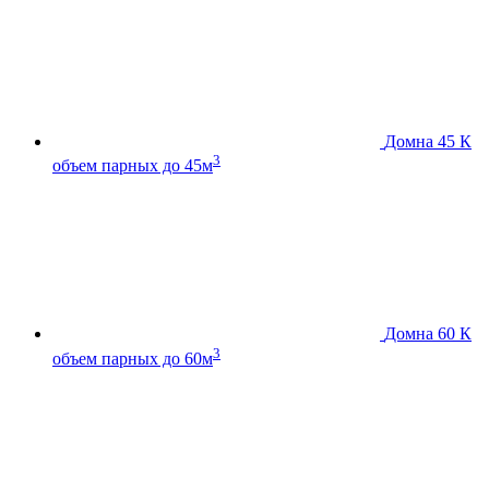
Домна 45 К
3
объем парных до 45м
Домна 60 К
3
объем парных до 60м