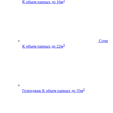
3
К
объем парных до 16м
Сочи
3
К
объем парных до 22м
3
Геленджик К
объем парных до 35м