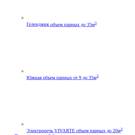
3
Геленджик
объем парных до 35м
3
Южная
объем парных от 9 до 35м
3
Электропечь VIVARTE
объем парных до 20м