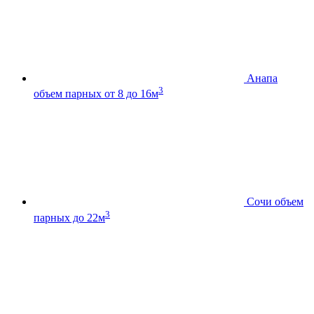
Анапа
3
объем парных от 8 до 16м
Сочи
объем
3
парных до 22м