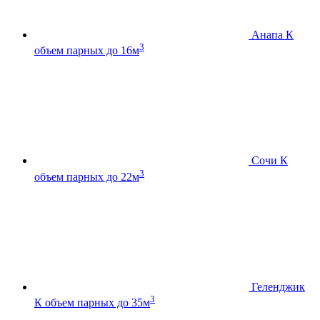
Анапа К
3
объем парных до 16м
Сочи К
3
объем парных до 22м
Геленджик
3
К
объем парных до 35м