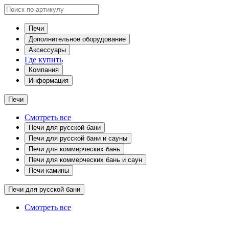
Печи
Дополнительное оборудование
Аксессуары
Где купить
Компания
Информация
Печи
Смотреть все
Печи для русской бани
Печи для русской бани и сауны
Печи для коммерческих бань
Печи для коммерческих бань и саун
Печи-камины
Печи для русской бани
Смотреть все