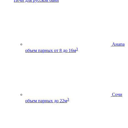
Печи для русской бани
Анапа
3
объем парных от 8 до 16м
Сочи
3
объем парных до 22м