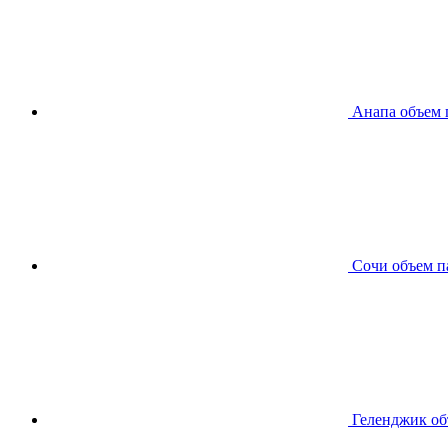
Анапа
объем 
Сочи
объем п
Геленджик
об