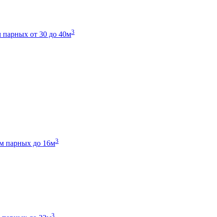
3
 парных от 30 до 40м
3
м парных до 16м
3