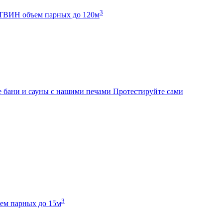
3
К ТВИН
объем парных до 120м
 бани и сауны с нашими печами
Протестируйте сами
3
ем парных до 15м