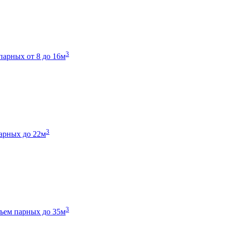
3
парных от 8 до 16м
3
арных до 22м
3
ъем парных до 35м