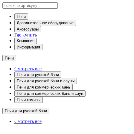
Печи
Дополнительное оборудование
Аксессуары
Где купить
Компания
Информация
Печи
Смотреть все
Печи для русской бани
Печи для русской бани и сауны
Печи для коммерческих бань
Печи для коммерческих бань и саун
Печи-камины
Печи для русской бани
Смотреть все