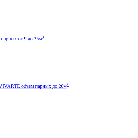
3
 парных от 9 до 35м
3
 VIVARTE
объем парных до 20м