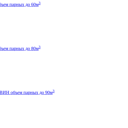
3
бъем парных до 60м
3
бъем парных до 80м
3
 ТВИН
объем парных до 90м