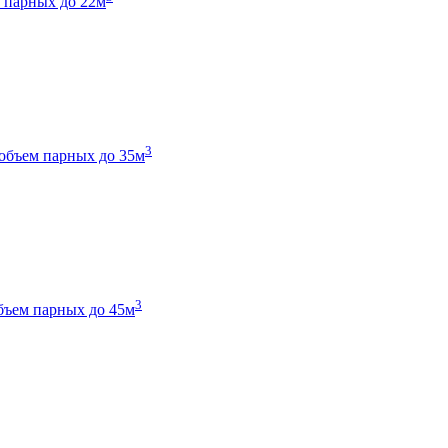
 парных до 22м
3
объем парных до 35м
3
бъем парных до 45м