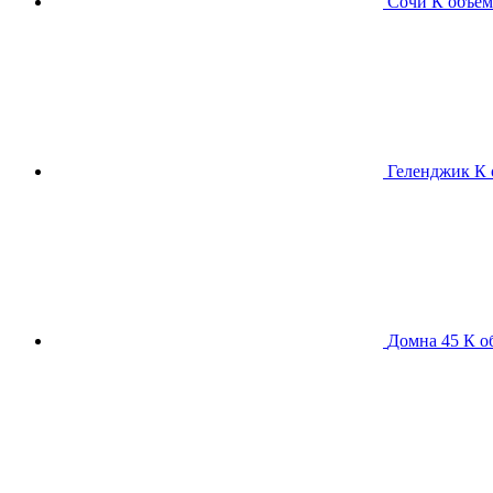
Сочи К
объем
Геленджик К
Домна 45 К
о