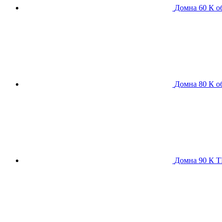
Домна 60 К
о
Домна 80 К
о
Домна 90 К