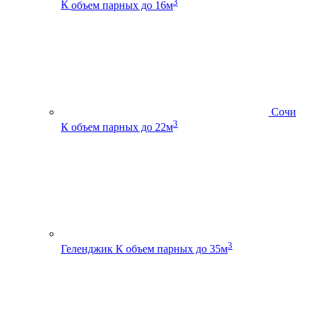
3
К
объем парных до 16м
Сочи
3
К
объем парных до 22м
3
Геленджик К
объем парных до 35м