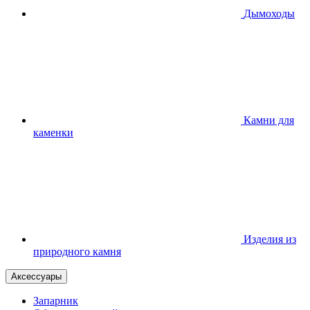
Дымоходы
Камни для
каменки
Изделия из
природного камня
Аксессуары
Запарник