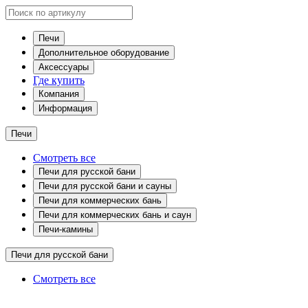
Печи
Дополнительное оборудование
Аксессуары
Где купить
Компания
Информация
Печи
Смотреть все
Печи для русской бани
Печи для русской бани и сауны
Печи для коммерческих бань
Печи для коммерческих бань и саун
Печи-камины
Печи для русской бани
Смотреть все