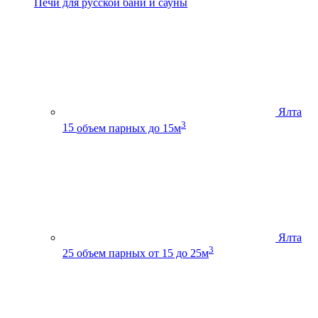
Печи для русской бани и сауны
Ялта
3
15
объем парных до 15м
Ялта
3
25
объем парных от 15 до 25м