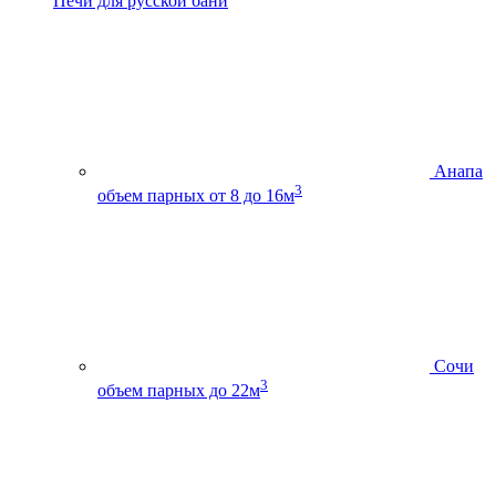
Печи для русской бани
Анапа
3
объем парных от 8 до 16м
Сочи
3
объем парных до 22м