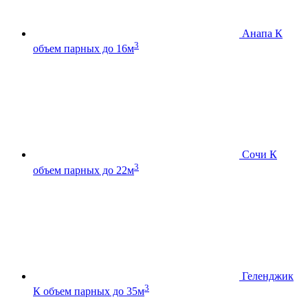
Анапа К
3
объем парных до 16м
Сочи К
3
объем парных до 22м
Геленджик
3
К
объем парных до 35м