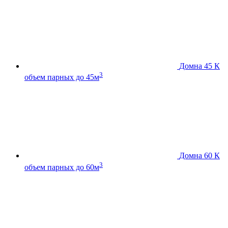
Домна 45 К
3
объем парных до 45м
Домна 60 К
3
объем парных до 60м