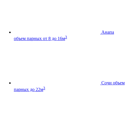
Анапа
3
объем парных от 8 до 16м
Сочи
объем
3
парных до 22м