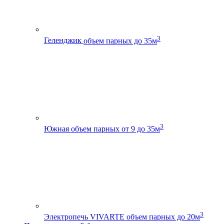
3
Геленджик
объем парных до 35м
3
Южная
объем парных от 9 до 35м
3
Электропечь VIVARTE
объем парных до 20м