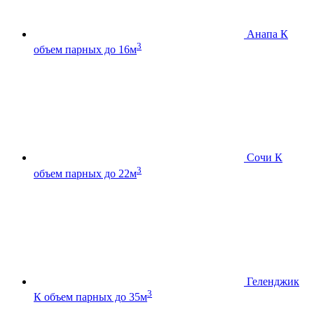
Анапа К
3
объем парных до 16м
Сочи К
3
объем парных до 22м
Геленджик
3
К
объем парных до 35м