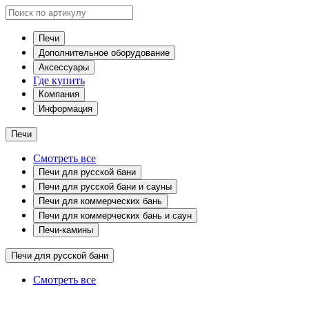
Печи
Дополнительное оборудование
Аксессуары
Где купить
Компания
Информация
Печи
Смотреть все
Печи для русской бани
Печи для русской бани и сауны
Печи для коммерческих бань
Печи для коммерческих бань и саун
Печи-камины
Печи для русской бани
Смотреть все