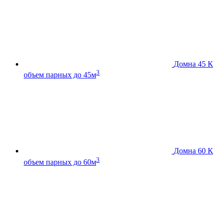
Домна 45 К
3
объем парных до 45м
Домна 60 К
3
объем парных до 60м