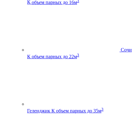
3
К
объем парных до 16м
Сочи
3
К
объем парных до 22м
3
Геленджик К
объем парных до 35м