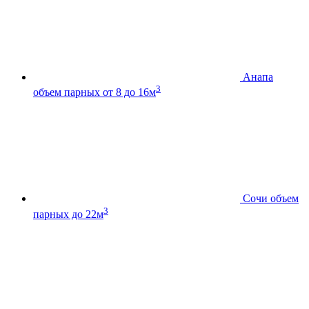
Анапа
3
объем парных от 8 до 16м
Сочи
объем
3
парных до 22м