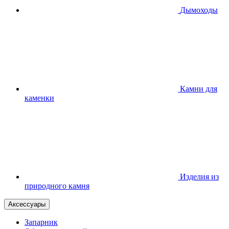
Дымоходы
Камни для
каменки
Изделия из
природного камня
Аксессуары
Запарник