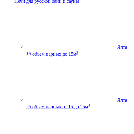
Печи для русской бани и сауны
Ялта
3
15
объем парных до 15м
Ялта
3
25
объем парных от 15 до 25м