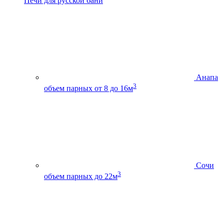
Печи для русской бани
Анапа
3
объем парных от 8 до 16м
Сочи
3
объем парных до 22м