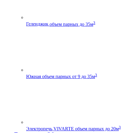
3
Геленджик
объем парных до 35м
3
Южная
объем парных от 9 до 35м
3
Электропечь VIVARTE
объем парных до 20м