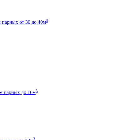
3
 парных от 30 до 40м
3
м парных до 16м
3