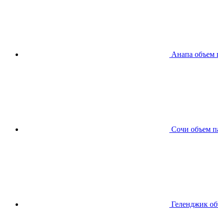
Анапа
объем 
Сочи
объем п
Геленджик
об