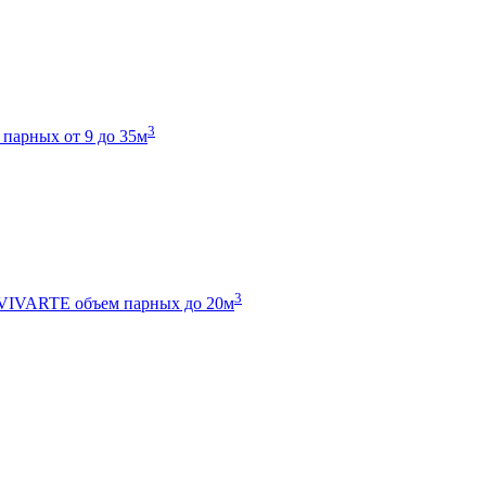
3
 парных от 9 до 35м
3
 VIVARTE
объем парных до 20м