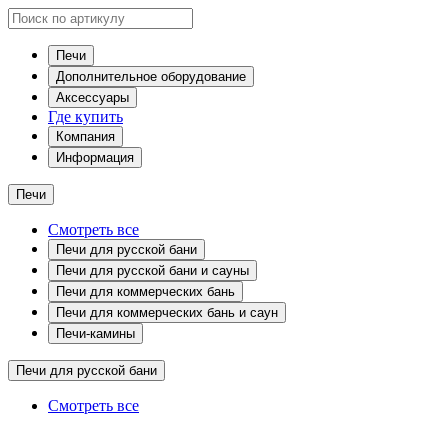
Печи
Дополнительное оборудование
Аксессуары
Где купить
Компания
Информация
Печи
Смотреть все
Печи для русской бани
Печи для русской бани и сауны
Печи для коммерческих бань
Печи для коммерческих бань и саун
Печи-камины
Печи для русской бани
Смотреть все