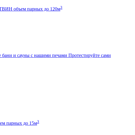
3
К ТВИН
объем парных до 120м
 бани и сауны с нашими печами
Протестируйте сами
3
ем парных до 15м