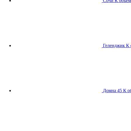
Сочи К
объем
Геленджик К
Домна 45 К
о