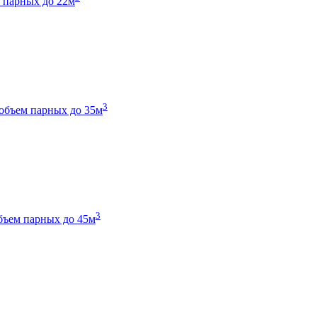
 парных до 22м
3
объем парных до 35м
3
бъем парных до 45м