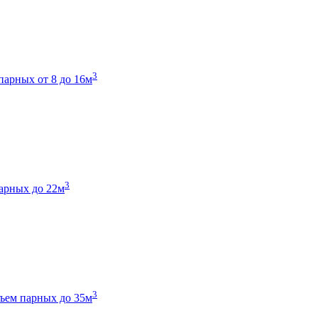
3
парных от 8 до 16м
3
арных до 22м
3
ъем парных до 35м