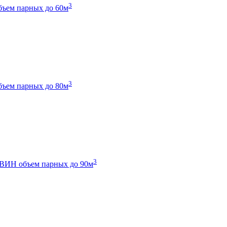
3
бъем парных до 60м
3
бъем парных до 80м
3
 ТВИН
объем парных до 90м