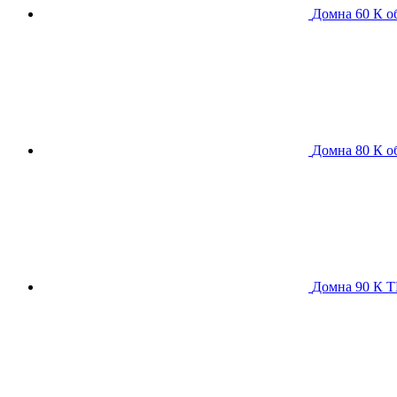
Домна 60 К
о
Домна 80 К
о
Домна 90 К