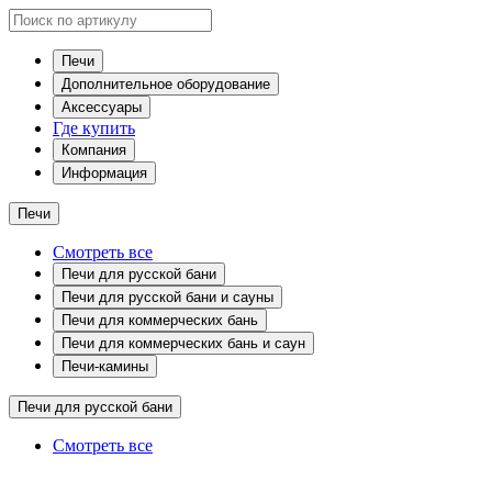
Печи
Дополнительное оборудование
Аксессуары
Где купить
Компания
Информация
Печи
Смотреть все
Печи для русской бани
Печи для русской бани и сауны
Печи для коммерческих бань
Печи для коммерческих бань и саун
Печи-камины
Печи для русской бани
Смотреть все