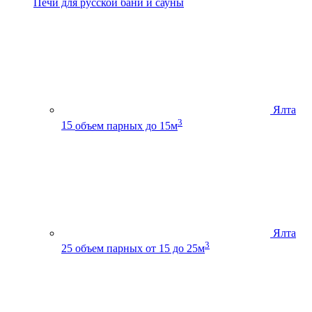
Печи для русской бани и сауны
Ялта
3
15
объем парных до 15м
Ялта
3
25
объем парных от 15 до 25м