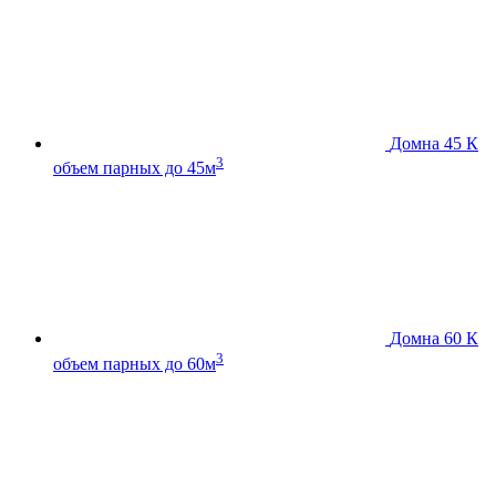
Домна 45 К
3
объем парных до 45м
Домна 60 К
3
объем парных до 60м