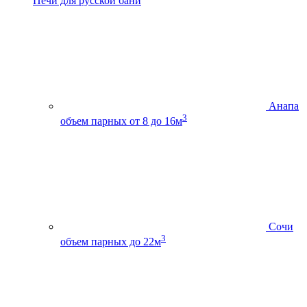
Печи для русской бани
Анапа
3
объем парных от 8 до 16м
Сочи
3
объем парных до 22м