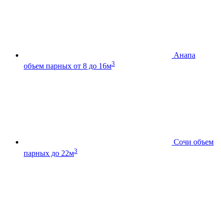
Анапа
3
объем парных от 8 до 16м
Сочи
объем
3
парных до 22м