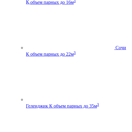
3
К
объем парных до 16м
Сочи
3
К
объем парных до 22м
3
Геленджик К
объем парных до 35м