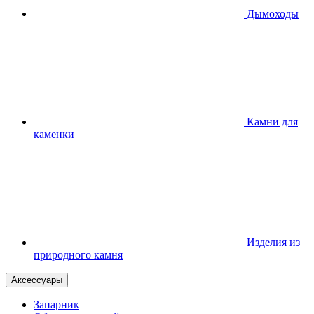
Дымоходы
Камни для
каменки
Изделия из
природного камня
Аксессуары
Запарник