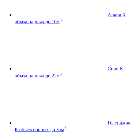
Анапа К
3
объем парных до 16м
Сочи К
3
объем парных до 22м
Геленджик
3
К
объем парных до 35м