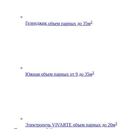
3
Геленджик
объем парных до 35м
3
Южная
объем парных от 9 до 35м
3
Электропечь VIVARTE
объем парных до 20м