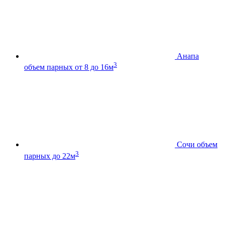
Анапа
3
объем парных от 8 до 16м
Сочи
объем
3
парных до 22м