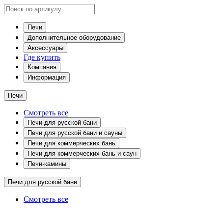
Печи
Дополнительное оборудование
Аксессуары
Где купить
Компания
Информация
Печи
Смотреть все
Печи для русской бани
Печи для русской бани и сауны
Печи для коммерческих бань
Печи для коммерческих бань и саун
Печи-камины
Печи для русской бани
Смотреть все