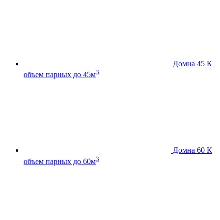
Домна 45 К
3
объем парных до 45м
Домна 60 К
3
объем парных до 60м