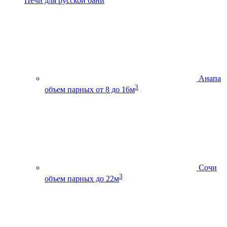
Печи для русской бани
Анапа
3
объем парных от 8 до 16м
Сочи
3
объем парных до 22м