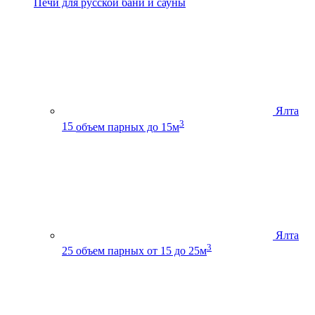
Печи для русской бани и сауны
Ялта
3
15
объем парных до 15м
Ялта
3
25
объем парных от 15 до 25м