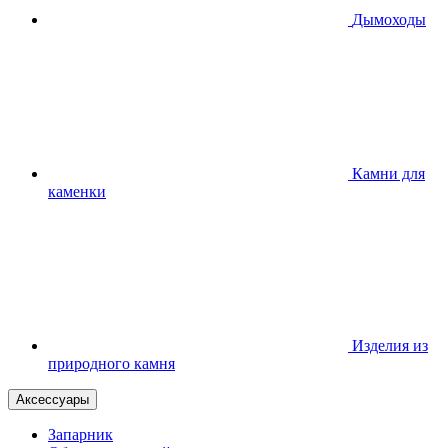
Дымоходы
Камни для
каменки
Изделия из
природного камня
Аксессуары
Запарник