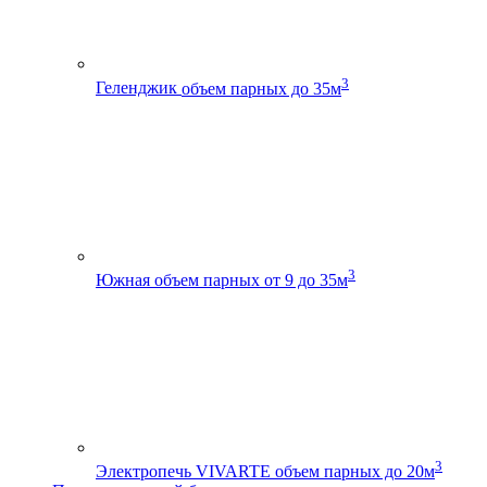
3
Геленджик
объем парных до 35м
3
Южная
объем парных от 9 до 35м
3
Электропечь VIVARTE
объем парных до 20м