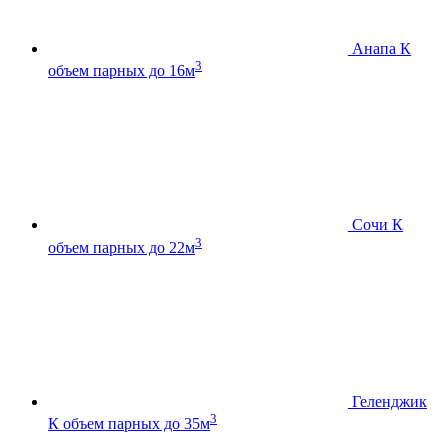
Анапа К
3
объем парных до 16м
Сочи К
3
объем парных до 22м
Геленджик
3
К
объем парных до 35м