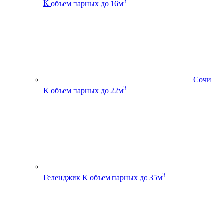
3
К
объем парных до 16м
Сочи
3
К
объем парных до 22м
3
Геленджик К
объем парных до 35м