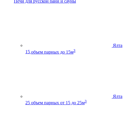
Печи для русской бани и сауны
Ялта
3
15
объем парных до 15м
Ялта
3
25
объем парных от 15 до 25м