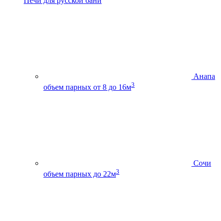
Печи для русской бани
Анапа
3
объем парных от 8 до 16м
Сочи
3
объем парных до 22м