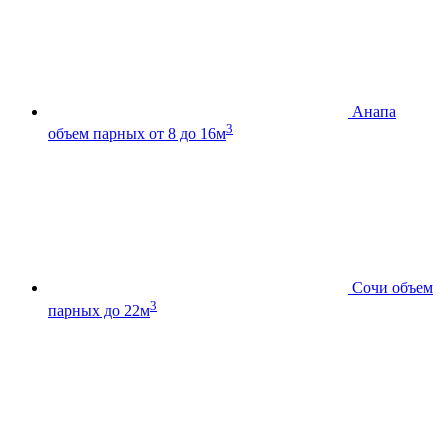
Анапа
3
объем парных от 8 до 16м
Сочи
объем
3
парных до 22м