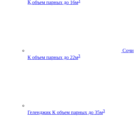
3
К
объем парных до 16м
Сочи
3
К
объем парных до 22м
3
Геленджик К
объем парных до 35м