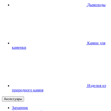
Дымоходы
Камни для
каменки
Изделия из
природного камня
Аксессуары
Запарник