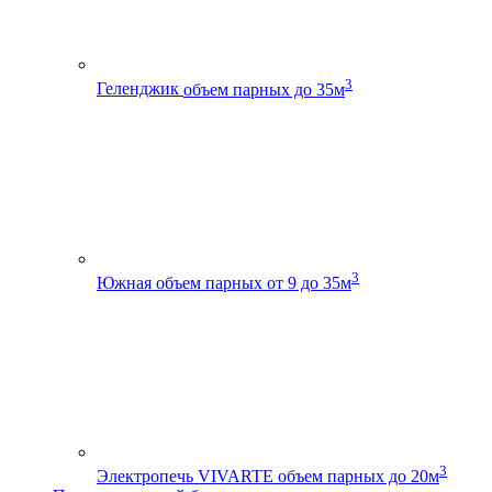
3
Геленджик
объем парных до 35м
3
Южная
объем парных от 9 до 35м
3
Электропечь VIVARTE
объем парных до 20м