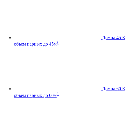
Домна 45 К
3
объем парных до 45м
Домна 60 К
3
объем парных до 60м