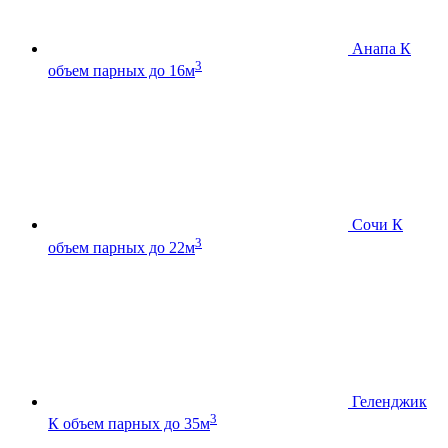
Анапа К
3
объем парных до 16м
Сочи К
3
объем парных до 22м
Геленджик
3
К
объем парных до 35м