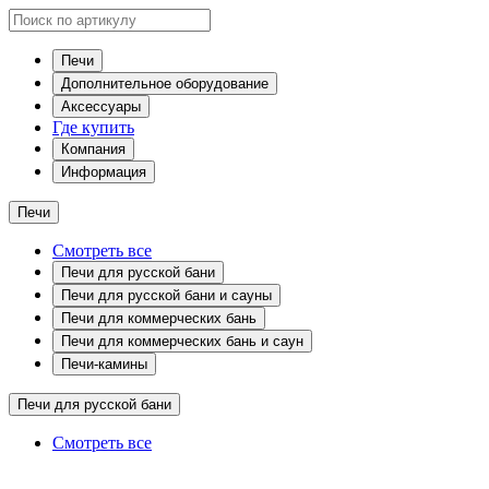
Печи
Дополнительное оборудование
Аксессуары
Где купить
Компания
Информация
Печи
Смотреть все
Печи для русской бани
Печи для русской бани и сауны
Печи для коммерческих бань
Печи для коммерческих бань и саун
Печи-камины
Печи для русской бани
Смотреть все