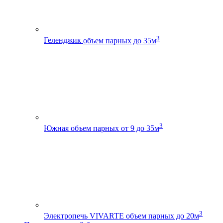
3
Геленджик
объем парных до 35м
3
Южная
объем парных от 9 до 35м
3
Электропечь VIVARTE
объем парных до 20м