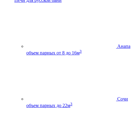
Печи для русской бани
Анапа
3
объем парных от 8 до 16м
Сочи
3
объем парных до 22м