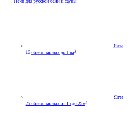
Печи для русской бани и сауны
Ялта
3
15
объем парных до 15м
Ялта
3
25
объем парных от 15 до 25м