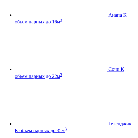
Анапа К
3
объем парных до 16м
Сочи К
3
объем парных до 22м
Геленджик
3
К
объем парных до 35м