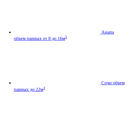
Анапа
3
объем парных от 8 до 16м
Сочи
объем
3
парных до 22м