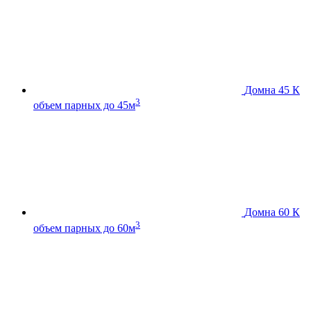
Домна 45 К
3
объем парных до 45м
Домна 60 К
3
объем парных до 60м