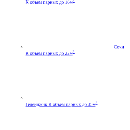
3
К
объем парных до 16м
Сочи
3
К
объем парных до 22м
3
Геленджик К
объем парных до 35м