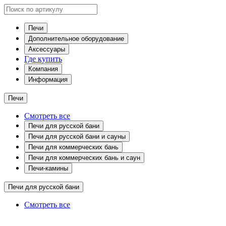
Печи
Дополнительное оборудование
Аксессуары
Где купить
Компания
Информация
Печи
Смотреть все
Печи для русской бани
Печи для русской бани и сауны
Печи для коммерческих бань
Печи для коммерческих бань и саун
Печи-камины
Печи для русской бани
Смотреть все