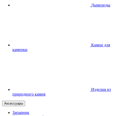
Дымоходы
Камни для
каменки
Изделия из
природного камня
Аксессуары
Запарник