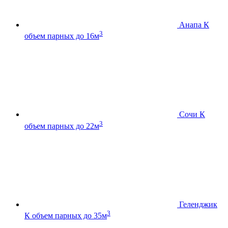
Анапа К
3
объем парных до 16м
Сочи К
3
объем парных до 22м
Геленджик
3
К
объем парных до 35м