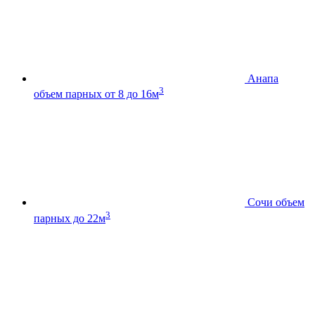
Анапа
3
объем парных от 8 до 16м
Сочи
объем
3
парных до 22м