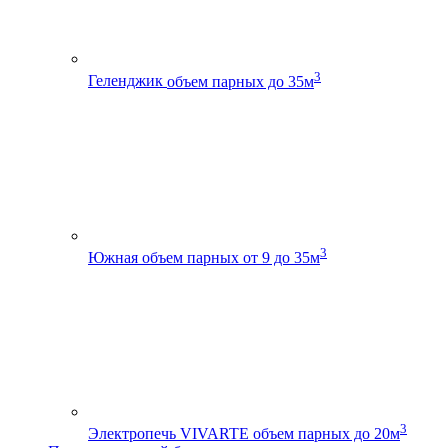
3
Геленджик
объем парных до 35м
3
Южная
объем парных от 9 до 35м
3
Электропечь VIVARTE
объем парных до 20м