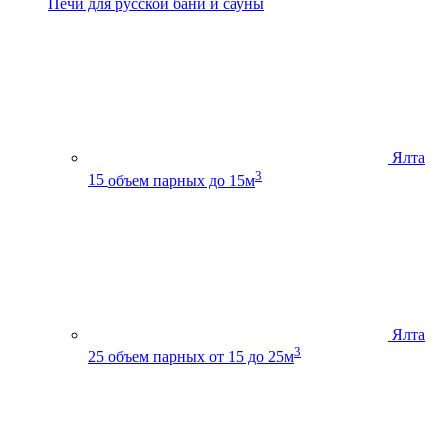
Печи для русской бани и сауны
Ялта
3
15
объем парных до 15м
Ялта
3
25
объем парных от 15 до 25м