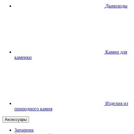
Дымоходы
Камни для
каменки
Изделия из
природного камня
Аксессуары
Запарник