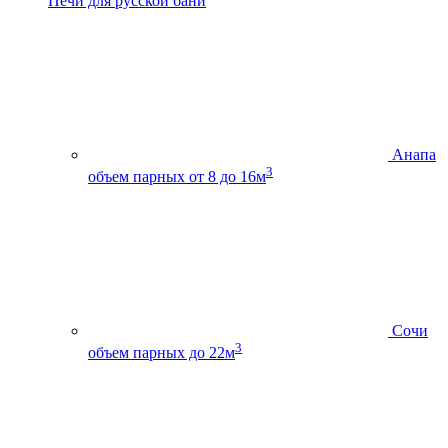
Печи для русской бани
Анапа
3
объем парных от 8 до 16м
Сочи
3
объем парных до 22м