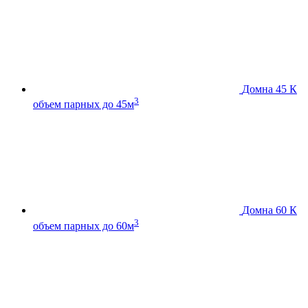
Домна 45 К
3
объем парных до 45м
Домна 60 К
3
объем парных до 60м