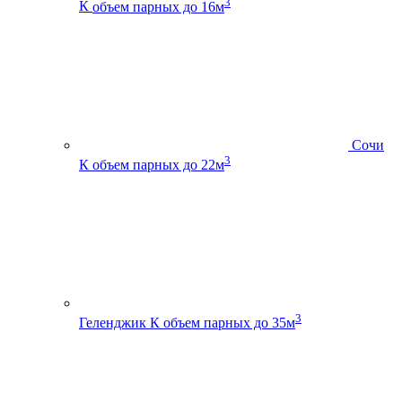
3
К
объем парных до 16м
Сочи
3
К
объем парных до 22м
3
Геленджик К
объем парных до 35м