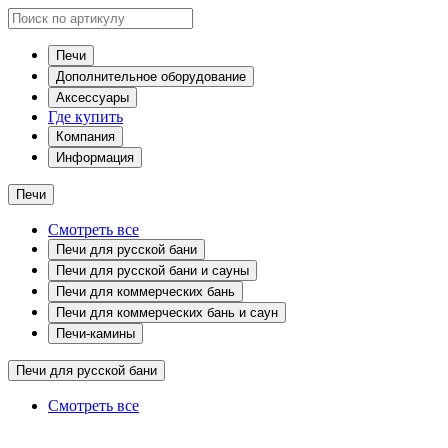
Печи
Дополнительное оборудование
Аксессуары
Где купить
Компания
Информация
Печи
Смотреть все
Печи для русской бани
Печи для русской бани и сауны
Печи для коммерческих бань
Печи для коммерческих бань и саун
Печи-камины
Печи для русской бани
Смотреть все