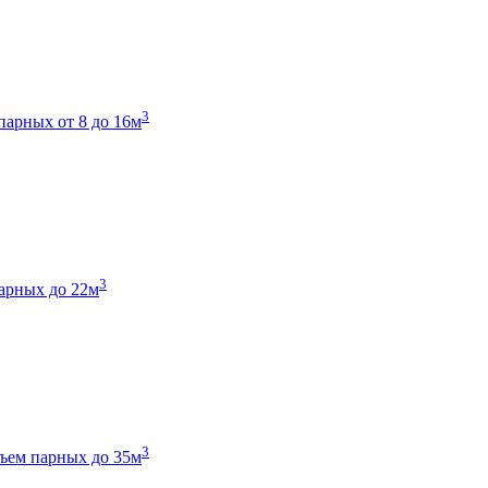
3
парных от 8 до 16м
3
арных до 22м
3
ъем парных до 35м