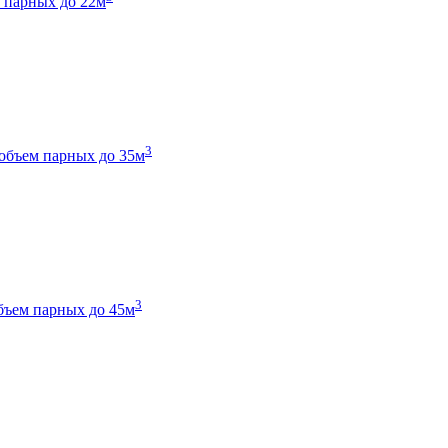
 парных до 22м
3
объем парных до 35м
3
бъем парных до 45м