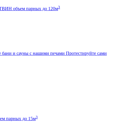
3
К ТВИН
объем парных до 120м
 бани и сауны с нашими печами
Протестируйте сами
3
ем парных до 15м