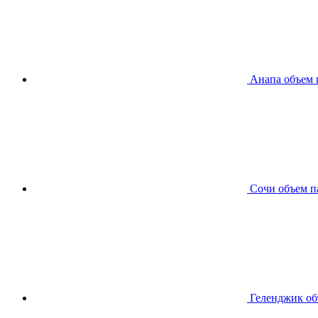
Анапа
объем 
Сочи
объем п
Геленджик
об