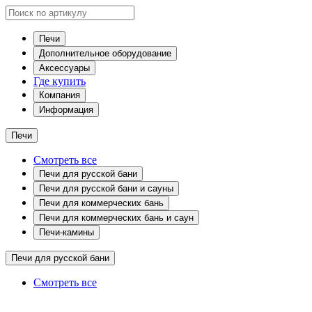
Печи
Дополнительное оборудование
Аксессуары
Где купить
Компания
Информация
Печи
Смотреть все
Печи для русской бани
Печи для русской бани и сауны
Печи для коммерческих бань
Печи для коммерческих бань и саун
Печи-камины
Печи для русской бани
Смотреть все