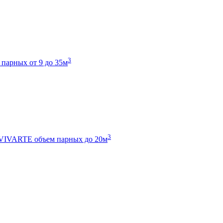
3
 парных от 9 до 35м
3
 VIVARTE
объем парных до 20м