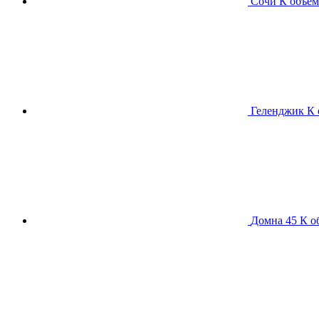
Сочи К
объем
Геленджик К
Домна 45 К
о