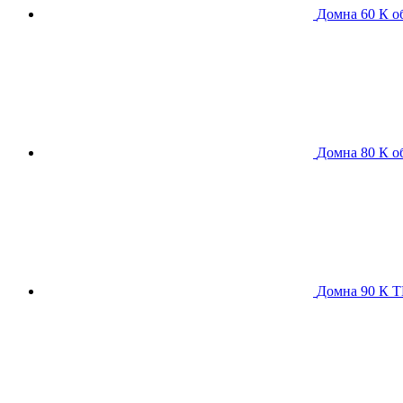
Домна 60 К
о
Домна 80 К
о
Домна 90 К