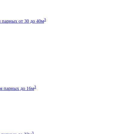
3
 парных от 30 до 40м
3
м парных до 16м
3